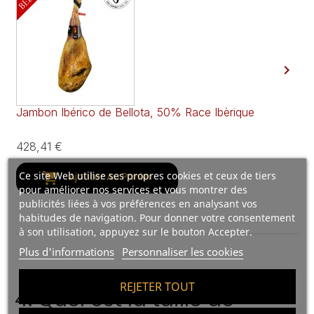

Jambon Ibérico de Bellota, 50% Race Ibèrique
Ja
428,41 €
23
Ce site Web utilise ses propres cookies et ceux de tiers

Ajouter Au Panier
pour améliorer nos services et vous montrer des
publicités liées à vos préférences en analysant vos
habitudes de navigation. Pour donner votre consentement
à son utilisation, appuyez sur le bouton Accepter.
Plus d'informations
Personnaliser les cookies
REJETER TOUT
4. Quel est la taille de