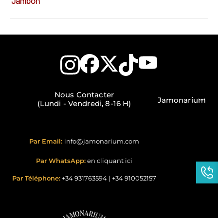
Jambon
Ch
Nous Contacter
Jamonarium
(Lundi - Vendredi, 8-16 H)
Par Email:
info@jamonarium.com
Par WhatsApp:
en cliquant ici
Par Téléphone:
+34 931763594
|
+34 910052157