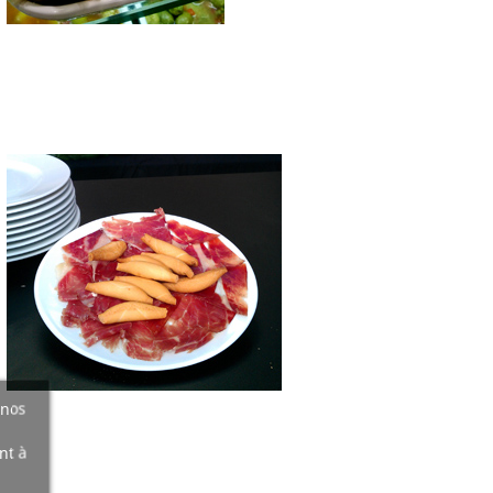
 nos
nt à