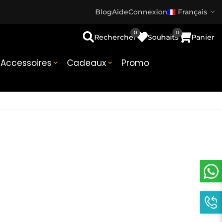
Blog
Aide
Connexion
Français
0
0
Rechercher
Souhaits
Panier
Accessoires
Cadeaux
Promo

