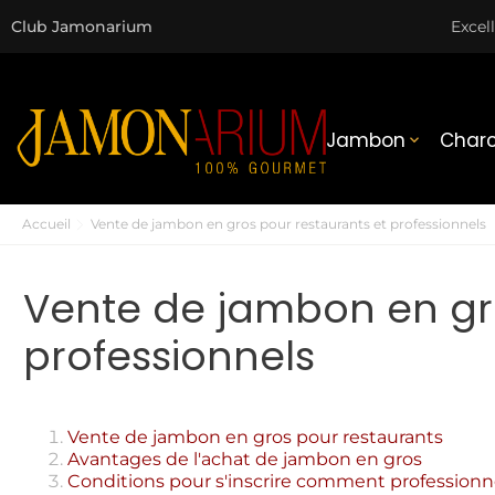
Club Jamonarium
Excel
Jambon
Charc

Accueil
Vente de jambon en gros pour restaurants et professionnels
Vente de jambon en gro
professionnels
Vente de jambon en gros pour restaurants
Avantages de l'achat de jambon en gros
Conditions pour s'inscrire comment professionn