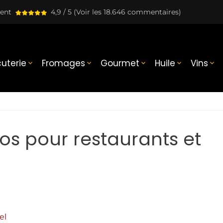
lent
4,9 / 5
(Voir les 18.646 commentaires)
uterie
Fromages
Gourmet
Huile
Vins





s pour restaurants et
el