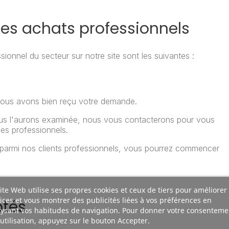
des achats professionnels
sionnel du secteur sur notre site sont les suivantes :
nous avons bien reçu votre demande.
us l'aurons examinée, nous vous contacterons pour vous
les professionnels.
parmi nos clients professionnels, vous pourrez commencer
ite Web utilise ses propres cookies et ceux de tiers pour améliorer
ices et vous montrer des publicités liées à vos préférences en
ptés
ysant vos habitudes de navigation. Pour donner votre consenteme
utilisation, appuyez sur le bouton Accepter.