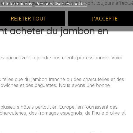
et le
virement bancaire
. Les paiements sont toujours effectué
s d'informations
Personnaliser les cookies
REJETER TOUT
J'ACCEPTE
ant acheter du jambon en
ses qui peuvent rejoindre nos clients professionnels. Voici
s telles que du jambon tranché ou des charcuteries et des
sandwiches et des baguettes. Nous avons une bonne
 plusieurs hôtels partout en Europe, en fournissant des
harcuteries, des fromages espagnols, de l'huile d'olive et