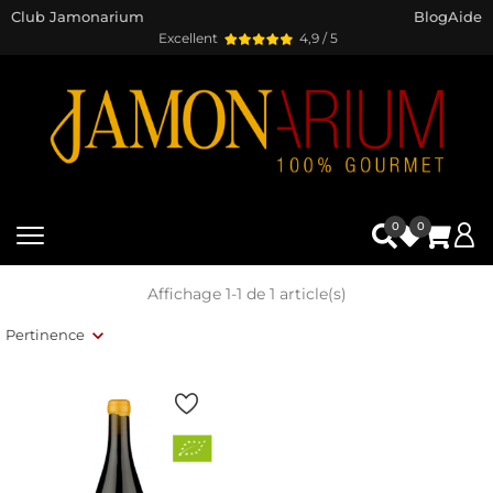
Club Jamonarium
Blog
Aide
Excellent
4,9 / 5
0
0
Affichage 1-1 de 1 article(s)
Pertinence