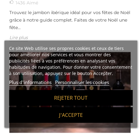
1436
Aimé
Trouvez le jambon ibérique idéal pour vos fêtes de Noël
grâce à notre guide complet. Faites de votre Noël une
fête...
Lire plus
Ce site Web utilise ses propres cookies et ceux de tiers
pour améliorer nos services et vous montrer des
publicités liées à vos préférences en analysant vos
habitudes de navigation. Pour donner votre consentement
à son utilisation, appuyez sur le bouton Accepter.
Plus d'informations
Personnaliser les cookies
REJETER TOUT
J'ACCEPTE