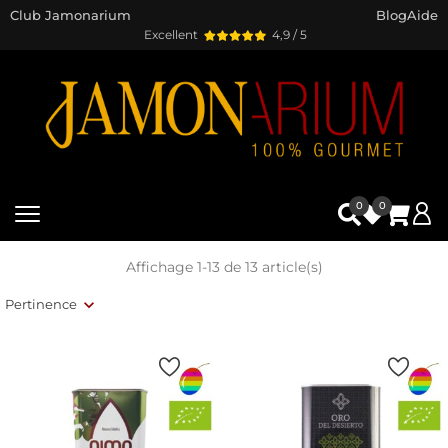
Club Jamonarium
Blog
Aide
Excellent
4,9 / 5
0
0
Affichage 1-13 de 13 article(s)
Pertinence