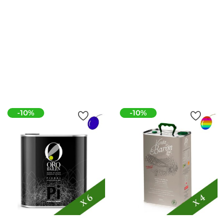
Huile D'Olive Extra Vierge
Bio 3l, Huile D'Olive Extra
De Cordoba
Vierge
Prix
Prix
35,50 €
52,30 €
Ajouter Au Panier
Ajouter Au Panier
-10%
-10%