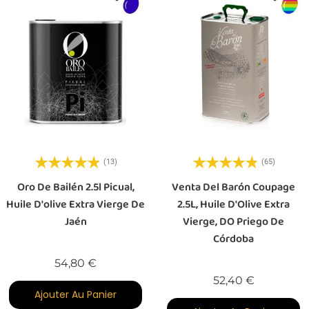
(13)
(65)
Oro De Bailén 2.5l Picual,
Venta Del Barón Coupage
Huile D'olive Extra Vierge De
2.5L, Huile D'Olive Extra
Jaén
Vierge, DO Priego De
Córdoba
Prix
54,80 €
Prix
52,40 €
Ajouter Au Panier