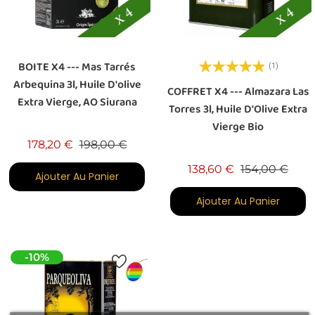
BOITE X4 --- Mas Tarrés
(1)
Arbequina 3l, Huile D'olive
COFFRET X4 --- Almazara Las
Extra Vierge, AO Siurana
Torres 3l, Huile D'Olive Extra
Vierge Bio
Prix de base
Prix
178,20 €
198,00 €
Prix de base
Prix
138,60 €
154,00 €
Ajouter Au Panier
Ajouter Au Panier
-10%