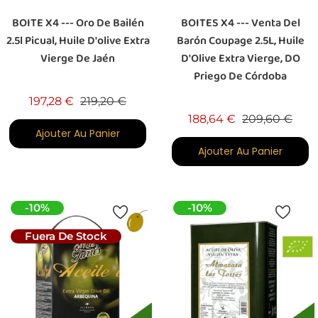
BOITE X4 --- Oro De Bailén
BOITES X4 --- Venta Del
2.5l Picual, Huile D'olive Extra
Barón Coupage 2.5L, Huile
Vierge De Jaén
D'Olive Extra Vierge, DO
Priego De Córdoba
Prix de base
Prix
197,28 €
219,20 €
Prix de base
Prix
188,64 €
209,60 €
Ajouter Au Panier
Ajouter Au Panier
-10%
-10%
Fuera De Stock