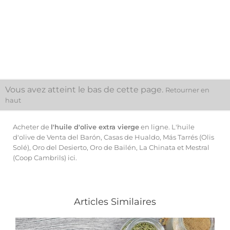
Prix de base
Prix
138,60 €
154,00 €
Prix
52,40 €
Ajouter Au Panier
Ajouter Au Panier
Vous avez atteint le bas de cette page.
Retourner en
haut
Acheter de
l'huile d'olive extra vierge
en ligne. L'huile
d'olive de
Venta del Barón
, Casas de Hualdo,
Más Tarrés (Olis
Solé)
, Oro del Desierto, Oro de Bailén, La Chinata et Mestral
(Coop Cambrils) ici.
Articles Similaires