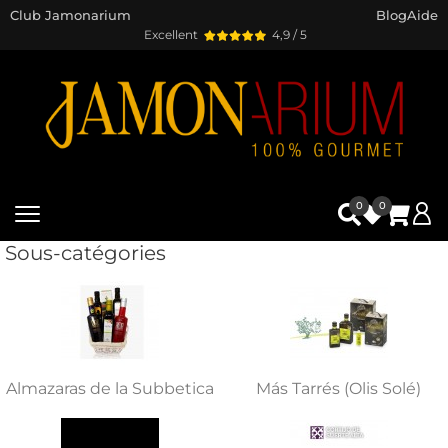
Club Jamonarium
Blog
Aide
Excellent
4,9 / 5
0
0
Sous-catégories
Almazaras de la Subbetica
Más Tarrés (Olis Solé)