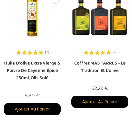
(1)
(2)
Huile D'olive Extra Vierge &
Coffret MÁS TARRÉS - La
Poivre De Cayenne Épicé
Tradition Et L'olive
250ml, Olis Solé
Prix
62,29 €
Prix
5,90 €
Ajouter Au Panier
Ajouter Au Panier