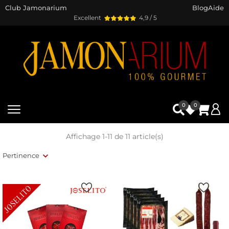
Club Jamonarium
Blog
Aide
Excellent
4,9 / 5
0
0
Affichage 1-11 de 11 article(s)
Pertinence