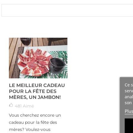
Ce s
LE MEILLEUR CADEAU
serv
POUR LA FÊTE DES
anal
MÈRES, UN JAMBON!
son 
481
Aimé
Plu
Vous cherchez encore un
cadeau pour la fête des
mères? Voulez-vous