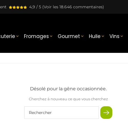
lent
4,9 / 5
(Voir les 18.646 commentaires)
uterie
Fromages
Gourmet
Huile
Vins





Désolé pour la gêne occasionnée.
Cherchez à nouveau ce que vous cherchez