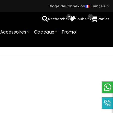
Blog
Aide
Connexion
Français
0
0
Rechercher
Souhaits
Panier
Accessoires
Cadeaux
Promo

