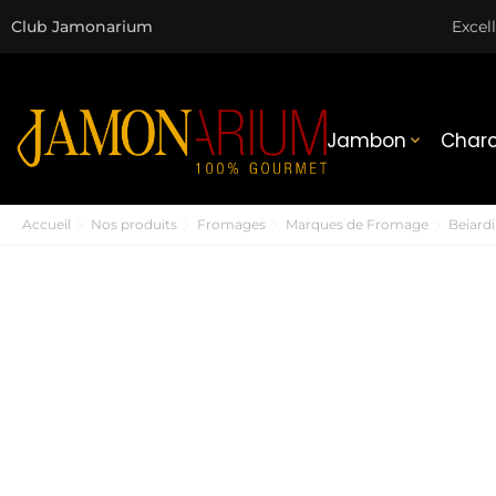
Club Jamonarium
Excel
Jambon
Charc

Accueil
Nos produits
Fromages
Marques de Fromage
Beiardi