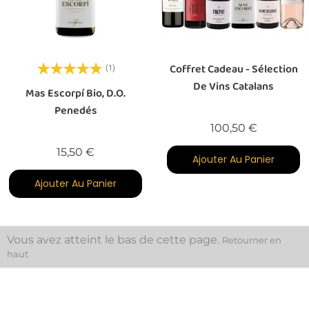
Coffret Cadeau - Sélection
(1)
De Vins Catalans
Mas Escorpí Bio, D.O.
Penedés
Prix
100,50 €
Prix
15,50 €
Ajouter Au Panier
Ajouter Au Panier
Vous avez atteint le bas de cette page.
Retourner en
haut