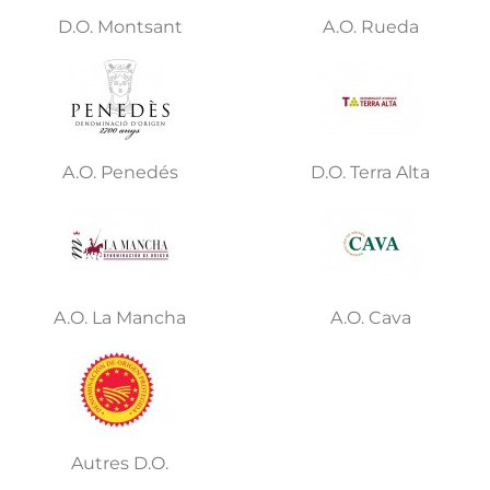
D.O. Montsant
A.O. Rueda
A.O. Penedés
D.O. Terra Alta
A.O. La Mancha
A.O. Cava
Autres D.O.