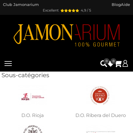
Club Jamonarium
Blog
Aide
Excellent
4,9 / 5
0
0
Sous-catégories
D.O. Rioja
D.O. Ribera del Duero