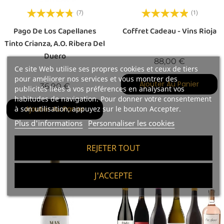
(7)
(1)
Pago De Los Capellanes
Coffret Cadeau - Vins Rioja
Tinto Crianza, A.O. Ribera Del
Duero
Prix
88,00 €
Ce site Web utilise ses propres cookies et ceux de tiers
pour améliorer nos services et vous montrer des
Ajouter Au Panier
Prix
36,90 €
publicités liées à vos préférences en analysant vos
habitudes de navigation. Pour donner votre consentement
Ajouter Au Panier
à son utilisation, appuyez sur le bouton Accepter.
Plus d'informations
Personnaliser les cookies
REJETER TOUT
Fuera De Stock
J'ACCEPTE