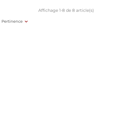
Affichage 1-8 de 8 article(s)
Pertinence
Rupture De Stock
(5)
(3)
Viña Pomal Crianza, A.O.
Llavors Vin Rouge, A.O.
Rioja
Empordà