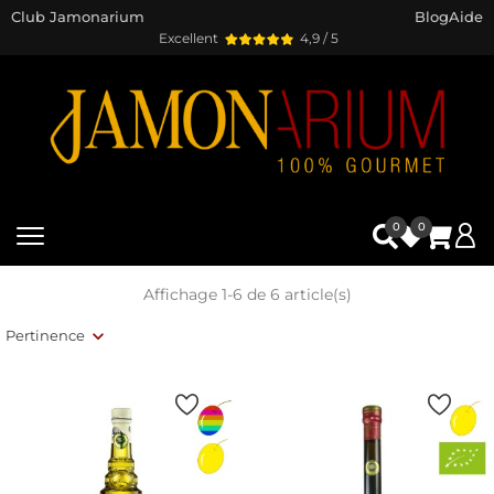
Club Jamonarium
Blog
Aide
Excellent
4,9 / 5
0
0
Affichage 1-6 de 6 article(s)
Pertinence