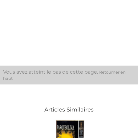
Vierge, A.O. Priego De
Priego De Córdoba
Córdoba
Prix
119,40 €
Prix de base
Prix
115,56 €
128,40 €
Ajouter Au Panier
Ajouter Au Panier
Vous avez atteint le bas de cette page.
Retourner en
haut
Articles Similaires