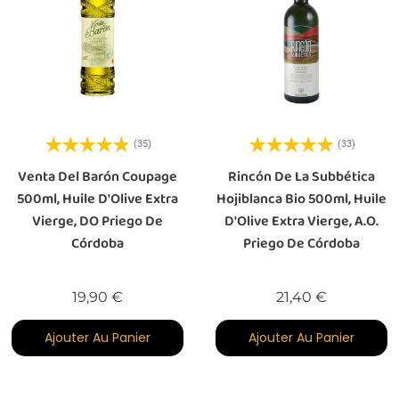
(35)
(33)
Venta Del Barón Coupage
Rincón De La Subbética
500ml, Huile D'Olive Extra
Hojiblanca Bio 500ml, Huile
Vierge, DO Priego De
D'Olive Extra Vierge, A.O.
Córdoba
Priego De Córdoba
Prix
Prix
19,90 €
21,40 €
Ajouter Au Panier
Ajouter Au Panier