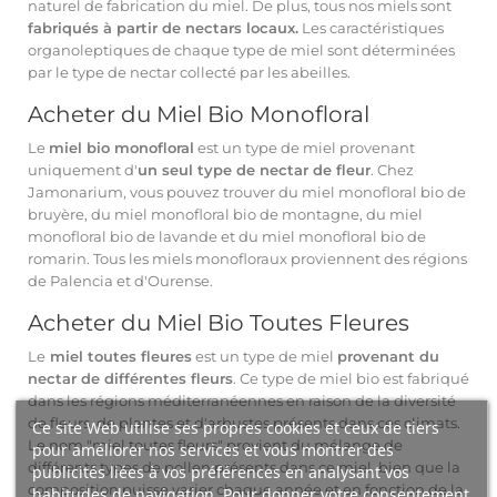
naturel de fabrication du miel. De plus, tous nos miels sont
fabriqués à partir de nectars locaux.
Les caractéristiques
organoleptiques de chaque type de miel sont déterminées
par le type de nectar collecté par les abeilles.
Acheter du Miel Bio Monofloral
Le
miel bio monofloral
est un type de miel provenant
uniquement d'
un seul type de nectar de fleur
. Chez
Jamonarium, vous pouvez trouver du miel monofloral bio de
bruyère, du miel monofloral bio de montagne, du miel
monofloral bio de lavande et du miel monofloral bio de
romarin. Tous les miels monofloraux proviennent des régions
de Palencia et d'Ourense.
Acheter du Miel Bio Toutes Fleures
Le
miel toutes fleures
est un type de miel
provenant du
nectar de différentes fleurs
. Ce type de miel bio est fabriqué
dans les régions méditerranéennes en raison de la diversité
de fleurs, de plantes et d'arbustes présents dans ces climats.
Ce site Web utilise ses propres cookies et ceux de tiers
Le nom "miel toutes fleurs" provient du mélange de
pour améliorer nos services et vous montrer des
différents types de pollen présents dans ce miel, bien que la
publicités liées à vos préférences en analysant vos
composition puisse varier chaque année et en fonction de la
habitudes de navigation. Pour donner votre consentement