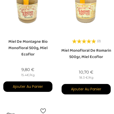
Miel De Montagne Bio
(2)
Monofloral 500g, Miel
Miel Monofloral De Romarin
Ecoflor
500gr, Miel Ecoflor
Prix
9,80 €
Prix
10,70 €
15.4€/Kg
18.3 €/Kg
Ajouter Au Panier
Ajouter Au Panier