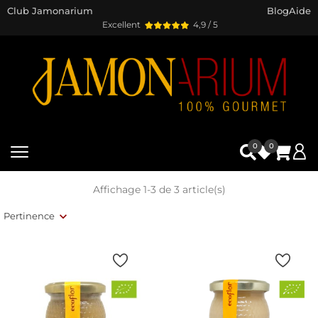
Club Jamonarium
Blog
Aide
Excellent
4,9 / 5
0
0
Affichage 1-3 de 3 article(s)
Pertinence