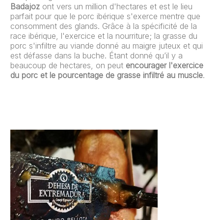
Badajoz
ont vers un million d'hectares et est le lieu
parfait pour que le porc ibérique s'exerce mentre que
consomment des glands. Grâce à la spécificité de la
race ibérique, l'exercice et la nourriture; la grasse du
porc s'infiltre au viande donné au maigre juteux et qui
est défasse dans la buche. Étant donné qu’il y a
beaucoup de hectares, on peut
encourager l'exercice
du porc et le pourcentage de grasse infiltré au muscle
.