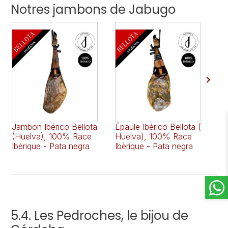
Notres jambons de Jabugo

Jambon Ibérico Bellota
Épaule Ibérico Bellota (
Ja
(Huelva), 100% Race
Huelva), 100% Race
Be
Ibèrique - Pata negra
Ibèrique - Pata negra
de
5.4. Les Pedroches, le bijou de