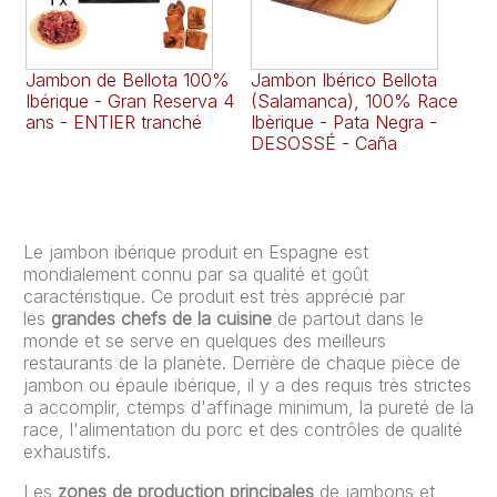
Jambon de Bellota 100%
Jambon Ibérico Bellota
Ép
Ibérique - Gran Reserva 4
(Salamanca), 100% Race
(S
ans - ENTIER tranché
Ibèrique - Pata Negra -
Ib
DESOSSÉ - Caña
D
Le jambon ibérique produit en Espagne est
mondialement connu par sa qualité et goût
caractéristique. Ce produit est très apprécié par
les
grandes chefs de la cuisine
de partout dans le
monde et se serve en quelques des meilleurs
restaurants de la planète. Derrière de chaque pièce de
jambon ou épaule ibérique, il y a des requis très strictes
a accomplir, ctemps d'affinage minimum, la pureté de la
race, l'alimentation du porc et des contrôles de qualité
exhaustifs.
Les
zones de production principales
de jambons et