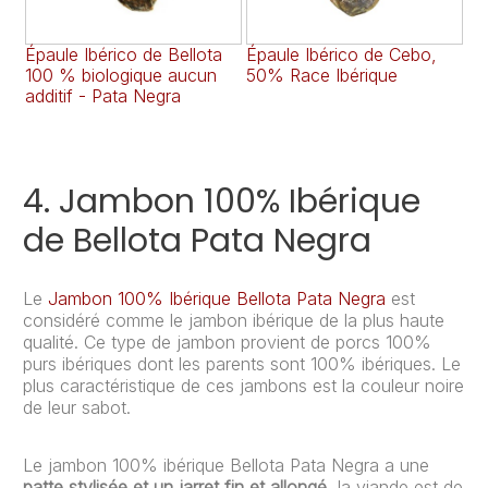
Épaule Ibérico de Bellota
Épaule Ibérico de Cebo,
Ép
100 % biologique aucun
50% Race Ibérique
Ca
additif - Pata Negra
Ib
Pu
4. Jambon 100% Ibérique
de Bellota Pata Negra
Le
Jambon 100% Ibérique Bellota Pata Negra
est
considéré comme le jambon ibérique de la plus haute
qualité. Ce type de jambon provient de porcs 100%
purs ibériques dont les parents sont 100% ibériques. Le
plus caractéristique de ces jambons est la couleur noire
de leur sabot.
Le jambon 100% ibérique Bellota Pata Negra a une
patte stylisée et un jarret fin et allongé
, la viande est de