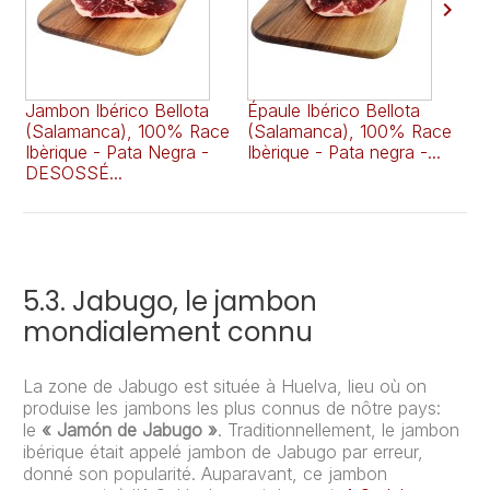

Jambon Ibérico Bellota
Épaule Ibérico Bellota
Ja
(Salamanca), 100% Race
(Salamanca), 100% Race
(S
Ibèrique - Pata Negra -
Ibèrique - Pata negra -...
Ib
DESOSSÉ...
D
5.3. Jabugo, le jambon
mondialement connu
La zone de Jabugo est située à Huelva, lieu où on
produise les jambons les plus connus de nôtre pays:
le
« Jamón de Jabugo »
. Traditionnellement, le jambon
ibérique était appelé jambon de Jabugo par erreur,
donné son popularité. Auparavant, ce jambon