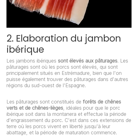
2. Elaboration du jambon
ibérique
Les jambons ibériques
sont élevés aux pâturages
. Les
pâturages sont où les porcs sont élevés, qui sont
principalement situés en Estrémadure, bien que l'on
puisse également trouver des pâturages dans d'autres
régions du sud-ouest de l'Espagne.
Les pâturages sont constitués de
forêts de chênes
verts et de chênes-lièges
, idéales pour que le porc
ibérique soit dans la montanera et effectue la période
d'engraissement du porc. C'est dans ces extensions de
terre où les porcs vivent en liberté jusqu'à leur
abattage, et la période de maturation commence.