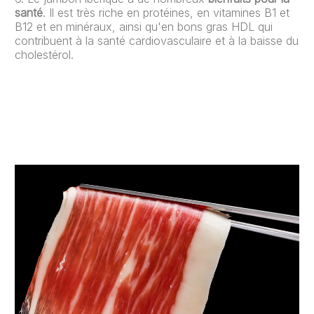
santé
. Il est très riche en protéines, en vitamines B1 et
B12 et en minéraux, ainsi qu'en bons gras HDL qui
contribuent à la santé cardiovasculaire et à la baisse du
cholestérol.