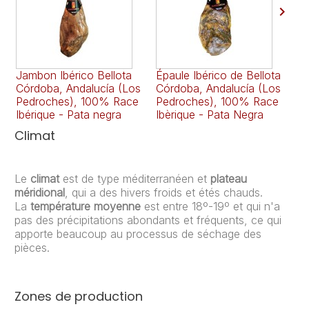

Jambon Ibérico Bellota
Épaule Ibérico de Bellota
Ép
Córdoba, Andalucía (Los
Córdoba, Andalucía (Los
Có
Pedroches), 100% Race
Pedroches), 100% Race
Pe
Ibérique - Pata negra
Ibèrique - Pata Negra
Ib
Climat
Le
climat
est de type méditerranéen et
plateau
méridional
, qui a des hivers froids et étés chauds.
La
température moyenne
est entre 18º-19º et qui n'a
pas des précipitations abondants et fréquents, ce qui
apporte beaucoup au processus de séchage des
pièces.
Zones de production