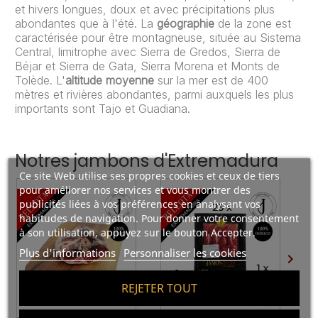
et hivers longues, doux et avec précipitations plus
abondantes que à l'été. La
géographie
de la zone est
caractérisée pour être montagneuse, située au Sistema
Central, limitrophe avec Sierra de Gredos, Sierra de
Béjar et Sierra de Gata, Sierra Morena et Monts de
Tolède. L'
altitude moyenne
sur la mer est de 400
mètres et rivières abondantes, parmi auxquels les plus
importants sont Tajo et Guadiana.
Notres jambons d'Extremadura
Ce site Web utilise ses propres cookies et ceux de tiers
pour améliorer nos services et vous montrer des
publicités liées à vos préférences en analysant vos
habitudes de navigation. Pour donner votre consentement
à son utilisation, appuyez sur le bouton Accepter.
Plus d'informations
Personnaliser les cookies

REJETER TOUT