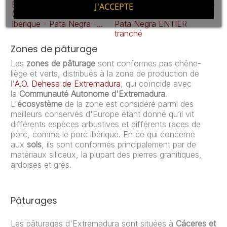
Épaule Ibérico Bellota
Jambon Bellota 100% pure
Ép
J'ACCEPTE
(Extremadura), 100% Race
ibérique (Extremadura) -
(E
Ibèrique - Pata Negra -...
Pata Negra ENTIER
Ib
tranché
D
Zones de pâturage
Les
zones de pâturage
sont conformes pas chêne-
liège et verts, distribués à la zone de production de
l'
A.O. Dehesa de Extremadura
, qui coïncide avec
la
Communauté Autonome d'Extremadura
.
L'
écosystème
de la zone est considéré parmi des
meilleurs conservés d'Europe étant donné qu’il vit
différents espèces arbustives et différents races de
porc, comme le porc ibérique. En ce qui concerne
aux
sols
, ils sont conformés principalement par de
matériaux siliceux, la plupart des pierres granitiques,
ardoises et grès.
Pâturages
Les pâturages d'Extremadura sont situées à
Cáceres et