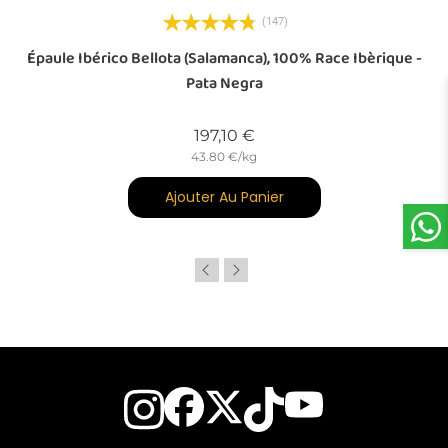
(147)
-
Épaule Ibérico Bellota (Salamanca), 100% Race Ibèrique -
Pata Negra
Prix
197,10 €
43.80 €/kg
Ajouter Au Panier