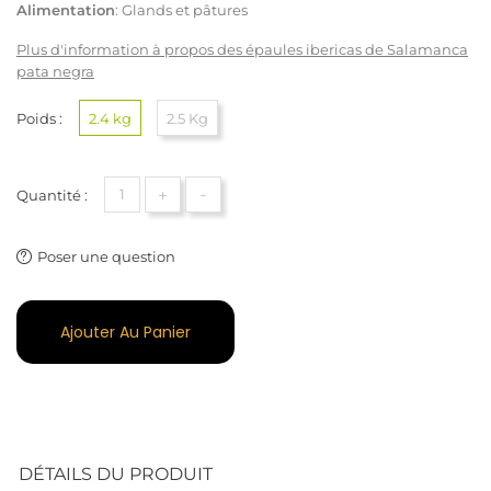
Alimentation
: Glands et pâtures
Plus d'information à propos des épaules ibericas de Salamanca
pata negra
Poids :
2.4 kg
2.5 Kg
+
-
Quantité :
Poser une question
Ajouter Au Panier
DÉTAILS DU PRODUIT