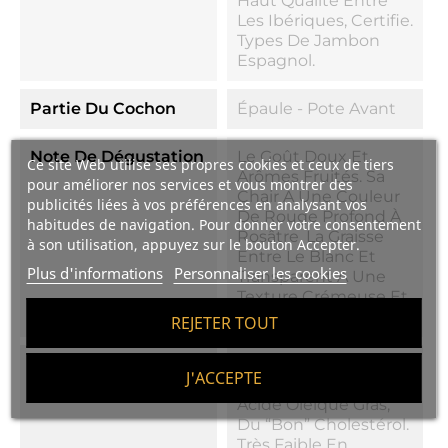
Haut Qualité Entre
Les Ibériques, Certifie.
Types De Jambon
Espagnol.
Partie Du Cochon
Épaule - Pote Avant
Note De Dégustation
Le Goût Doux Et
Ce site Web utilise ses propres cookies et ceux de tiers
Arômes Fruités. Sa
pour améliorer nos services et vous montrer des
Chair A Une Couleur
publicités liées à vos préférences en analysant vos
De Rouge Profond À
habitudes de navigation. Pour donner votre consentement
Rosâtre, La Graisse
à son utilisation, appuyez sur le bouton Accepter.
Entre Le Blanc Et
Plus d'informations
Personnaliser les cookies
Transparent A Une
Texture Crémeuse Et
Une Saveur Intense.
REJETER TOUT
Santé
Riche En Protéines,
J'ACCEPTE
Vitamines B Et En
Acide Oléique Gras,
Du “bon” Cholestérol.
Très Faible En