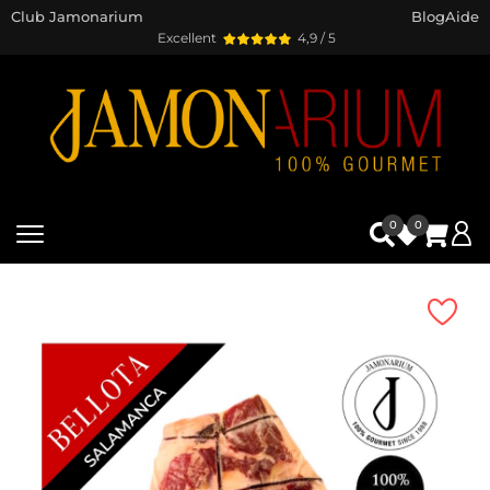
Club Jamonarium
Blog
Aide
Excellent
4,9 / 5
0
0