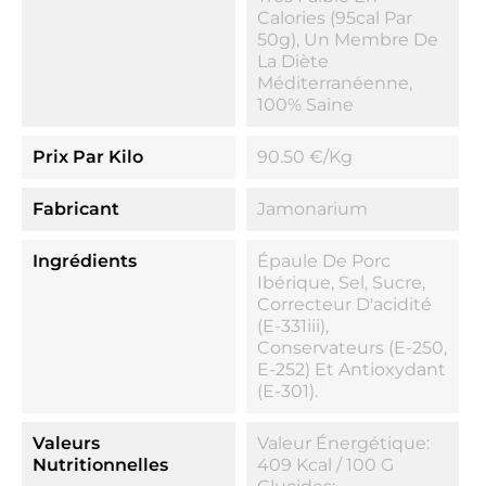
Calories (95cal Par
50g), Un Membre De
La Diète
Méditerranéenne,
100% Saine
Prix Par Kilo
90.50 €/kg
Fabricant
Jamonarium
Ingrédients
Épaule De Porc
Ibérique, Sel, Sucre,
Correcteur D'acidité
(E-331iii),
Conservateurs (E-250,
E-252) Et Antioxydant
(E-301).
Valeurs
Valeur Énergétique:
Nutritionnelles
409 Kcal / 100 G