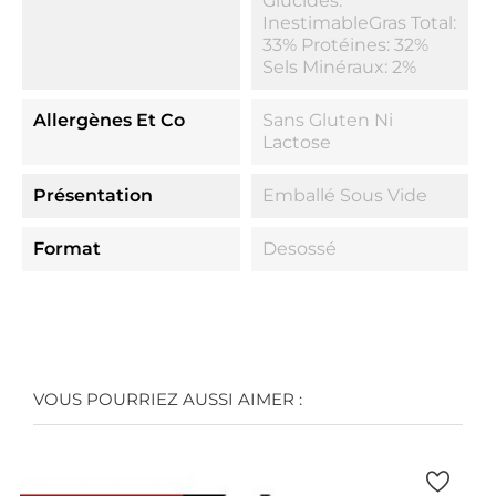
Glucides:
InestimableGras Total:
33% Protéines: 32%
Sels Minéraux: 2%
Allergènes Et Co
Sans Gluten Ni
Lactose
Présentation
Emballé Sous Vide
Format
Desossé
VOUS POURRIEZ AUSSI AIMER :