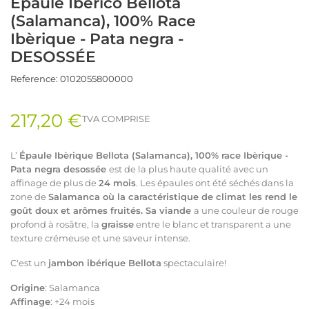
Épaule Ibérico Bellota
(Salamanca), 100% Race
Ibèrique - Pata negra -
DESOSSÉE
Reference:
0102055800000
217,20 €
TVA COMPRISE
L’
Épaule Ibèrique Bellota (Salamanca), 100% race Ibèrique -
Pata negra desossée
est de la plus haute qualité avec un
affinage de plus de
24 mois
. Les épaules ont été séchés dans la
zone de
Salamanca où la caractéristique de climat les rend le
goût doux et arômes fruités. Sa viande
a une couleur de rouge
profond à rosâtre, la
graisse
entre le blanc et transparent a une
texture crémeuse et une saveur intense.
C'est un
jambon ibérique Bellota
spectaculaire!
Origine
: Salamanca
Affinage
: +24 mois