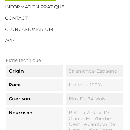
INFORMATION PRATIQUE
CONTACT
CLUB JAMONARIUM
AVIS
Fiche technique
Origin
Salamanca (Espagne)
Race
Ibérique 100%
Guérison
Plus De 24 Mois
Nourrison
Bellota: A Base De
Glands Et D'herbes.
C’est Le Jambon De