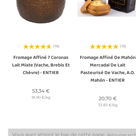
(10)
(10)
Fromage Affiné 7 Coronas
Fromage Affiné De Mahón
Lait Mixte (vache, Brebis Et
Mercadal De Lait
Chèvre) - ENTIER
Pasteurisé De Vache, A.O.
Mahón - ENTIER
Prix
53,34 €
18.90 €/kg
Prix
20,70 €
33.83 €/kg
Vous avez atteint le bas de cette page.
Retourner en 