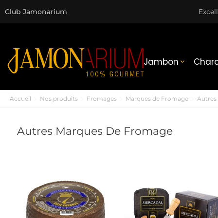
Club Jamonarium
Excel
Jambon
Charc

Accueil
Nos produits
Fromages
Marques de Fromage
Autres
Autres Marques De Fromage