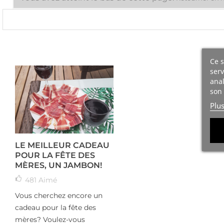
Ce s
serv
anal
son 
Plu
LE MEILLEUR CADEAU
POUR LA FÊTE DES
MÈRES, UN JAMBON!
481
Aimé
Vous cherchez encore un
cadeau pour la fête des
mères? Voulez-vous