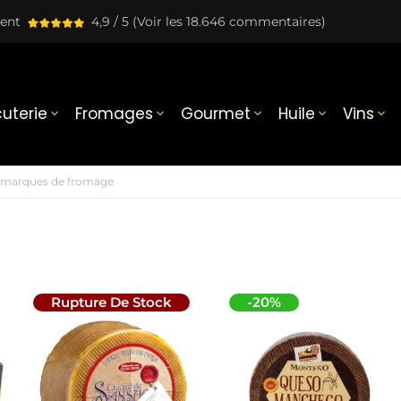
lent
4,9 / 5
(Voir les 18.646 commentaires)
uterie
Fromages
Gourmet
Huile
Vins





 marques de fromage
Rupture De Stock
-20%