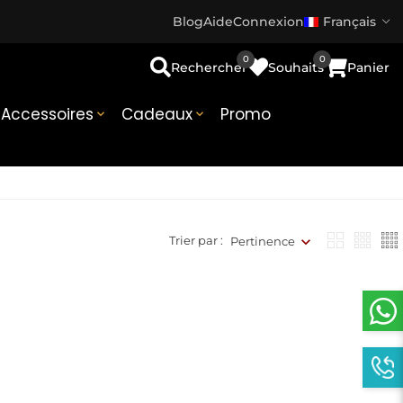
Blog
Aide
Connexion
Français
0
0
Rechercher
Souhaits
Panier
Accessoires
Cadeaux
Promo


Trier par :
Pertinence