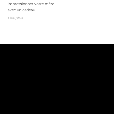
impressionner votre mère
avec un cadeau...
Lire plus
C