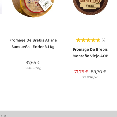
Fromage De Brebis Affiné
(2)
Sansueña - Entier 3.1 Kg
Fromage De Brebis
Monteño Viejo AOP
Prix
97,65 €
31.49 €/Kg
Prix de base
Prix
71,76 €
89,70 €
29.90€/kg
haut