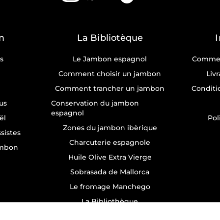
m
La Bibliotèque
s
Le Jambon espagnol
Commen
Comment choisir un jambon
Liv
Comment trancher un jambon
Conditi
us
Conservation du jambon
espagnol
ël
Pol
Zones du jambon ibèrique
sistes
Charcuterie espagnole
ambon
Huile Olive Extra Vierge
Sobrasada de Mallorca
Le fromage Manchego
La Bibliothèque