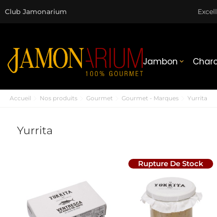
Club Jamonarium
Excel
Jambon
Charc

Accueil
Nos produits
Gourmet
Gourmet - Marques
Yurrita
Yurrita
Rupture De Stock