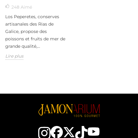
248
Aimé
Los Peperetes, conserves
artisanales des Rias de
Galice, propose des
poissons et fruits de mer de
grande qualité,...
Lire plus