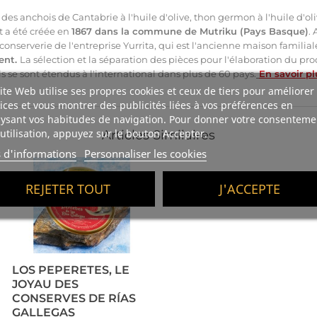
 des anchois de Cantabrie à l'huile d'olive, thon germon à l'huile d'
et a été créée en
1867 dans la commune de Mutriku (Pays Basque)
.
conserverie de l'entreprise Yurrita, qui est l'ancienne maison famili
ent.
La sélection et la séparation des pièces pour l'élaboration du 
s se sont étendus à l'international dans plus de 60 pays.
En savoir pl
ite Web utilise ses propres cookies et ceux de tiers pour améliorer
ices et vous montrer des publicités liées à vos préférences en
ysant vos habitudes de navigation. Pour donner votre consenteme
utilisation, appuyez sur le bouton Accepter.
Articles Similaires
s d'informations
Personnaliser les cookies
REJETER TOUT
J'ACCEPTE
LOS PEPERETES, LE
JOYAU DES
CONSERVES DE RÍAS
GALLEGAS