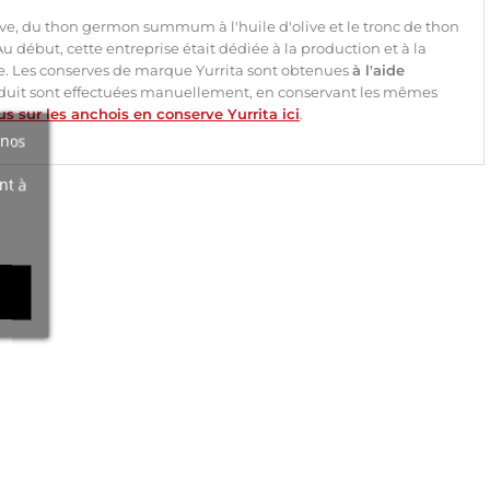
olive, du thon germon summum à l'huile d'olive et le tronc de thon
 Au début, cette entreprise était dédiée à la production et à la
ale. Les conserves de marque Yurrita sont obtenues
à l'aide
produit sont effectuées manuellement, en conservant les mêmes
us sur les anchois en conserve Yurrita ici
.
 nos
nt à