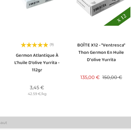
BOÎTE X12 - "Ventresca"
(9)
Thon Germon En Huile
e
Germon Atlantique À
D'olive Yurrita
L’huile D’olive Yurrita -
112gr
Prix de base
Prix
135,00 €
150,00 €
Prix
3,45 €
42.59 €/kg
haut