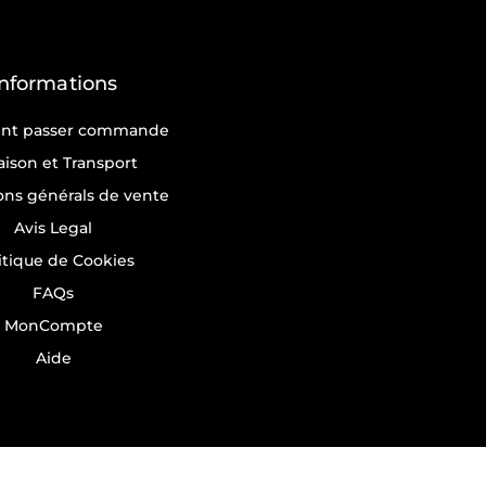
Informations
t passer commande
raison et Transport
ons générals de vente
Avis Legal
itique de Cookies
FAQs
MonCompte
Aide