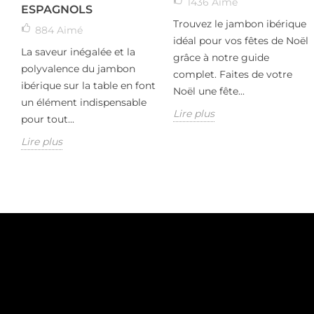
1436
Aimé
ESPAGNOLS
Trouvez le jambon ibérique
884
Aimé
idéal pour vos fêtes de Noël
La saveur inégalée et la
grâce à notre guide
polyvalence du jambon
complet. Faites de votre
ibérique sur la table en font
Noël une fête...
un élément indispensable
Lire plus
pour tout...
Lire plus