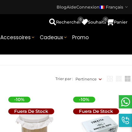
Blog
Aide
Connexion
Français
0
0
Rechercher
Souhaits
Panier
Accessoires
Cadeaux
Promo


Trier par :
Pertinence
-10%
-10%
Fuera De Stock
Fuera De Stock