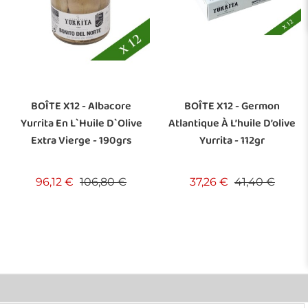
BOÎTE X12 - Albacore
BOÎTE X12 - Germon
Yurrita En L`Huile D`Olive
Atlantique À L’huile D’olive
Extra Vierge - 190grs
Yurrita - 112gr
Prix de base
Prix
Prix de base
Prix
96,12 €
106,80 €
37,26 €
41,40 €