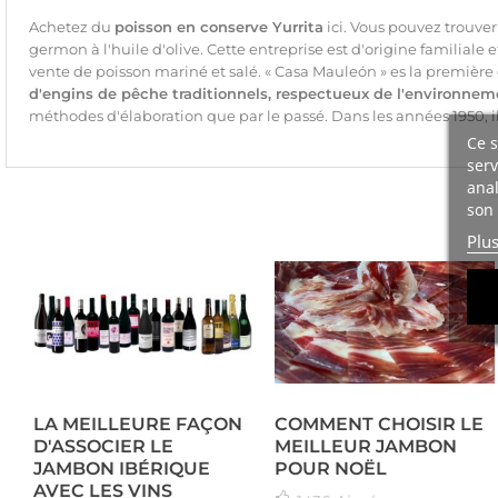
Achetez du
poisson en conserve Yurrita
ici. Vous pouvez trouver
germon à l'huile d'olive. Cette entreprise est d'origine familiale 
vente de poisson mariné et salé. « Casa Mauleón » es la première 
d'engins de pêche traditionnels, respectueux de l'environnem
méthodes d'élaboration que par le passé. Dans les années 1950, il
Ce s
serv
anal
son 
Plu
LA MEILLEURE FAÇON
COMMENT CHOISIR LE
D'ASSOCIER LE
MEILLEUR JAMBON
JAMBON IBÉRIQUE
POUR NOËL
AVEC LES VINS