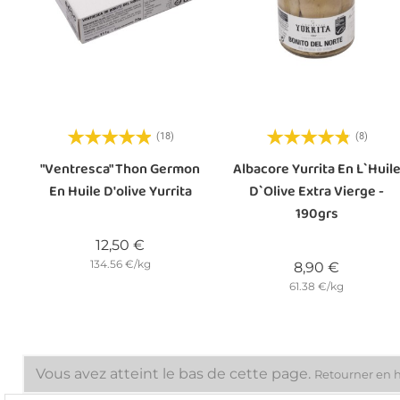
(18)
(8)
"Ventresca" Thon Germon
Albacore Yurrita En L`Huil
En Huile D'olive Yurrita
D`Olive Extra Vierge -
190grs
Prix
12,50 €
134.56 €/kg
Prix
8,90 €
61.38 €/kg
Vous avez atteint le bas de cette page.
Retourner en 