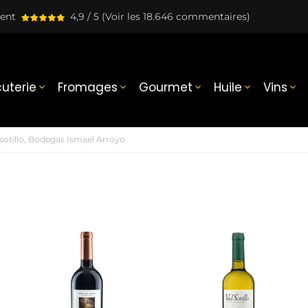
lent
4,9 / 5
(Voir les 18.646 commentaires)
uterie
Fromages
Gourmet
Huile
Vins





lsotillo, Bodegas Ismael Arroyo