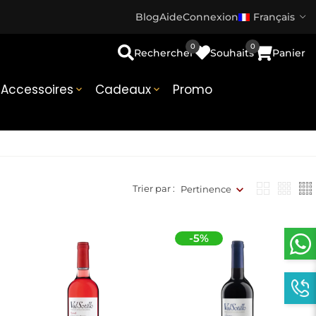
Blog
Aide
Connexion
Français
0
0
Rechercher
Souhaits
Panier
Accessoires
Cadeaux
Promo


Trier par :
Pertinence
-5%