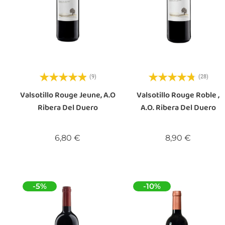
(9)
(28)
Valsotillo Rouge Jeune, A.O
Valsotillo Rouge Roble ,
Ribera Del Duero
A.O. Ribera Del Duero
Prix
Prix
6,80 €
8,90 €
-5%
-10%