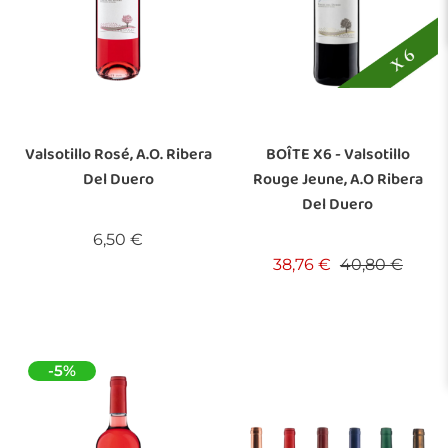
Valsotillo Rosé, A.O. Ribera
BOÎTE X6 - Valsotillo
Del Duero
Rouge Jeune, A.O Ribera
Del Duero
Prix
6,50 €
Prix de base
Prix
38,76 €
40,80 €
-5%