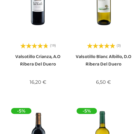
(19)
(3)
Valsotillo Crianza, A.O
Valsotillo Blanc Albillo, D.O
Ribera Del Duero
Ribera Del Duero
Prix
Prix
16,20 €
6,50 €
-5%
-5%