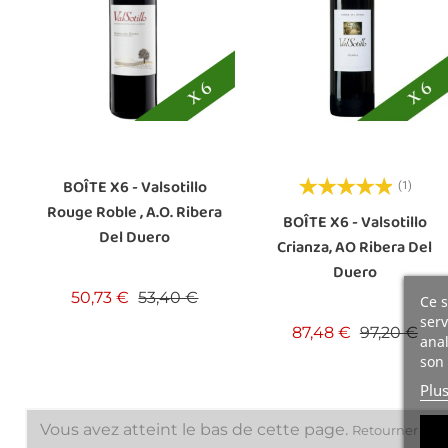
BOÎTE X6 - Valsotillo
(1)
Rouge Roble , A.O. Ribera
BOÎTE X6 - Valsotillo
Del Duero
Crianza, AO Ribera Del
Duero
Prix de base
Prix
50,73 €
53,40 €
Ce s
serv
Prix de bas
Prix
87,48 €
97,20 €
anal
son 
Plu
Vous avez atteint le bas de cette page.
Retourner en 