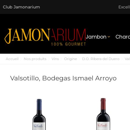
Club Jamonarium
Excel
Jambon
Charc

Accueil
Nos produits
Vins
Origine
D.O. Ribera del Duero
Va
Valsotillo, Bodegas Ismael Arroyo