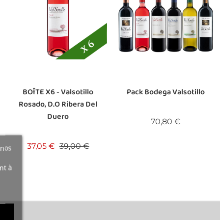
BOÎTE X6 - Valsotillo
Pack Bodega Valsotillo
Rosado, D.O Ribera Del
Duero
Prix
70,80 €
Prix de base
Prix
37,05 €
39,00 €
 nos
nt à