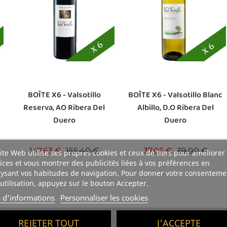
BOÎTE X6 - Valsotillo
BOÎTE X6 - Valsotillo Blanc
Reserva, AO Ribera Del
Albillo, D.O Ribera Del
Duero
Duero
Prix de base
Prix
Prix de base
Prix
147,63 €
155,40 €
37,05 €
39,00 €
ite Web utilise ses propres cookies et ceux de tiers pour améliorer
ices et vous montrer des publicités liées à vos préférences en
e
ysant vos habitudes de navigation. Pour donner votre consenteme
utilisation, appuyez sur le bouton Accepter.
s d'informations
Personnaliser les cookies
haut
REJETER TOUT
J'ACCEPTE