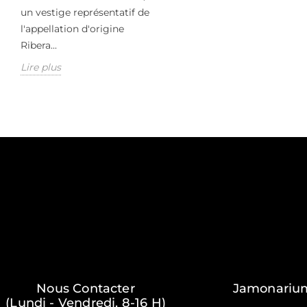
un vestige représentatif de
l'appellation d'origine
Ribera...
Lire plus
Nous Contacter
Jamonariu
(Lundi - Vendredi, 8-16 H)