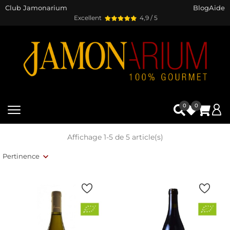
Club Jamonarium
Blog
Aide
Excellent
4,9 / 5
0
0
Affichage 1-5 de 5 article(s)
Pertinence