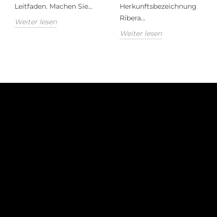
Leitfaden. Machen Sie...
Herkunftsbezeichnung
Ribera...
Weiter lesen
Weiter lesen
Ko