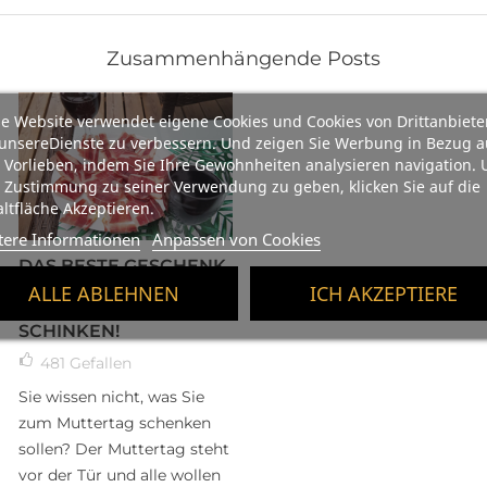
Zusammenhängende Posts
e Website verwendet eigene Cookies und Cookies von Drittanbiete
unsereDienste zu verbessern. Und zeigen Sie Werbung in Bezug a
 Vorlieben, indem Sie Ihre Gewohnheiten analysieren navigation.
 Zustimmung zu seiner Verwendung zu geben, klicken Sie auf die
ltfläche Akzeptieren.
tere Informationen
Anpassen von Cookies
DAS BESTE GESCHENK
ZUM MUTTERTAG, EIN
ALLE ABLEHNEN
ICH AKZEPTIERE
UNG
SPANISCHER
SCHINKEN!
481
Gefallen
Sie wissen nicht, was Sie
zum Muttertag schenken
sollen? Der Muttertag steht
vor der Tür und alle wollen