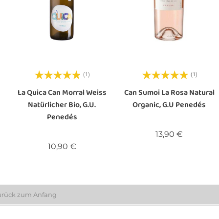
(1)
(1)
La Quica Can Morral Weiss
Can Sumoi La Rosa Natural
Natürlicher Bio, G.U.
Organic, G.U Penedés
Penedés
Preis
13,90 €
Preis
10,90 €
urück zum Anfang