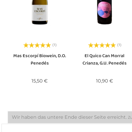
(1)
(1)
Mas Escorpí Biowein, D.O.
El Quico Can Morral
Penedés
Crianza, G.U. Penedés
Preis
Preis
15,50 €
10,90 €
Wir haben das untere Ende dieser Seite erreicht.
Z