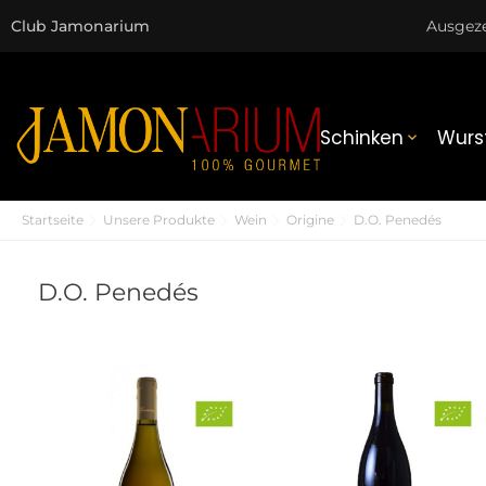
Club Jamonarium
Ausgez
Schinken
Wurs

Startseite
Unsere Produkte
Wein
Origine
D.O. Penedés
D.O. Penedés