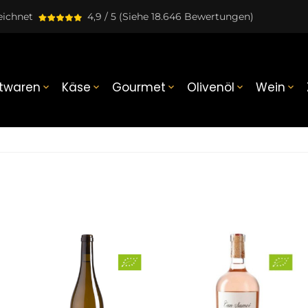
eichnet
4,9 / 5
(Siehe 18.646 Bewertungen)
twaren
Käse
Gourmet
Olivenöl
Wein




