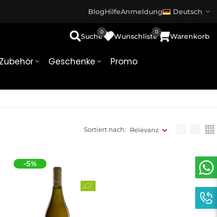
Blog
Hilfe
Anmeldung
Deutsch
0
0
Suche
Wunschliste
Warenkorb
Zubehör
Geschenke
Promo


Sortiert nach:
Relevanz
-5%