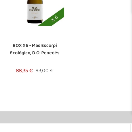
BOX X6 - Mas Escorpí
Ecológico, D.O. Penedés
Verkaufspreis
Preis
88,35 €
93,00 €