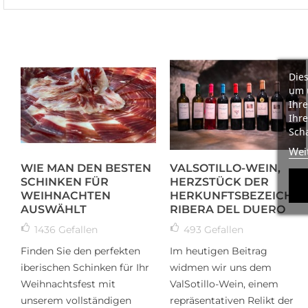
Dies
um 
Ihre
Ihre
Scha
Wei
WIE MAN DEN BESTEN
VALSOTILLO-WEIN,
SCHINKEN FÜR
HERZSTÜCK DER
WEIHNACHTEN
HERKUNFTSBEZEICHN
AUSWÄHLT
RIBERA DEL DUERO
1436
Gefallen
493
Gefallen
Finden Sie den perfekten
Im heutigen Beitrag
iberischen Schinken für Ihr
widmen wir uns dem
Weihnachtsfest mit
ValSotillo-Wein, einem
unserem vollständigen
repräsentativen Relikt der