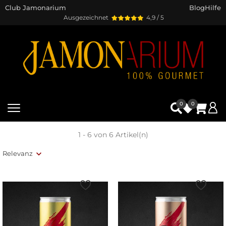
Club Jamonarium
Blog
Hilfe
Ausgezeichnet
4,9 / 5
0
0
1 - 6 von 6 Artikel(n)
Relevanz