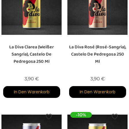
La Diva Clarea (weißer
La Diva Rosé (Rosé-Sangria),
Sangria), Castelo De
Castelo De Pedregosa 250
Pedregosa 250 Ml
Ml
Preis
Preis
3,90 €
3,90 €
In Den Warenkorb
In Den Warenkorb
-10%