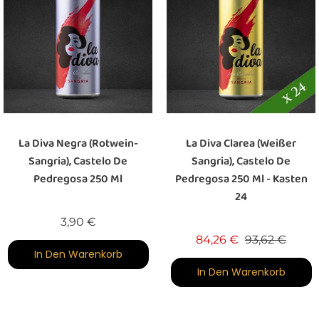
La Diva Negra (Rotwein-
La Diva Clarea (weißer
Sangria), Castelo De
Sangria), Castelo De
Pedregosa 250 Ml
Pedregosa 250 Ml - Kasten
24
Preis
3,90 €
Verkaufspreis
Preis
84,26 €
93,62 €
In Den Warenkorb
In Den Warenkorb