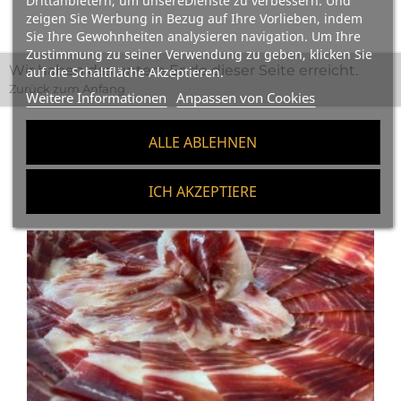
Drittanbietern, um unsereDienste zu verbessern. Und
zeigen Sie Werbung in Bezug auf Ihre Vorlieben, indem
Sie Ihre Gewohnheiten analysieren navigation. Um Ihre
Zustimmung zu seiner Verwendung zu geben, klicken Sie
Wir haben das untere Ende dieser Seite erreicht.
auf die Schaltfläche Akzeptieren.
Zurück zum Anfang
Weitere Informationen
Anpassen von Cookies
ALLE ABLEHNEN
Zusammenhängende Posts
ICH AKZEPTIERE