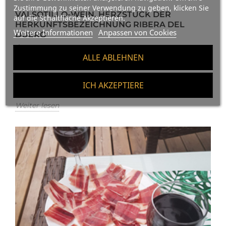
Zustimmung zu seiner Verwendung zu geben, klicken Sie
VALSOTILLO-WEIN, HERZSTÜCK DER
auf die Schaltfläche Akzeptieren.
HERKUNFTSBEZEICHNUNG RIBERA DEL
Weitere Informationen
Anpassen von Cookies
DUERO
493
Gefallen
ALLE ABLEHNEN
Im heutigen Beitrag widmen wir uns dem ValSotillo-
Wein, einem repräsentativen Relikt der
ICH AKZEPTIERE
Herkunftsbezeichnung Ribera...
Weiter lesen