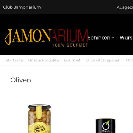
Club Jamonarium
Ausgez
Schinken
Wurs

Startseite
Unsere Produkte
Gourmet
Oliven & Vorspeisen
Oli
Oliven