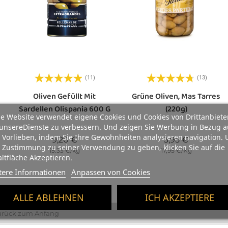
(11)
(13)
Oliven Gefüllt Mit
Grüne Oliven, Mas Tarres
Sardellen Olispania 600 G
(220g)
e Website verwendet eigene Cookies und Cookies von Drittanbiete
unsereDienste zu verbessern. Und zeigen Sie Werbung in Bezug a
 Vorlieben, indem Sie Ihre Gewohnheiten analysieren navigation.
Preis
Preis
9,20 €
3,95 €
 Zustimmung zu seiner Verwendung zu geben, klicken Sie auf die
15.33 €/kg
17,95 €/Kg
ltfläche Akzeptieren.
tere Informationen
Anpassen von Cookies
ALLE ABLEHNEN
ICH AKZEPTIERE
urück zum Anfang