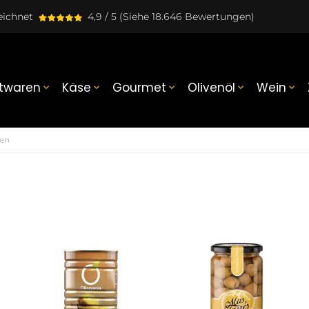
eichnet
4,9 / 5
(Siehe 18.646 Bewertungen)
twaren
Käse
Gourmet
Olivenöl
Wein





ven