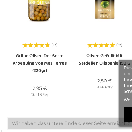
(13)
(26)
Grüne Oliven Der Sorte
Oliven Gefüllt Mit
Arbequina Von Mas Tarres
Sardellen Olispania 150 G
Dies
(220gr)
um 
Ihre
Preis
2,80 €
Ihre
18.66 €/kg
Preis
2,95 €
Scha
13,41 €/kg
Wei
Wir haben das untere Ende dieser Seite erreicht.
Z