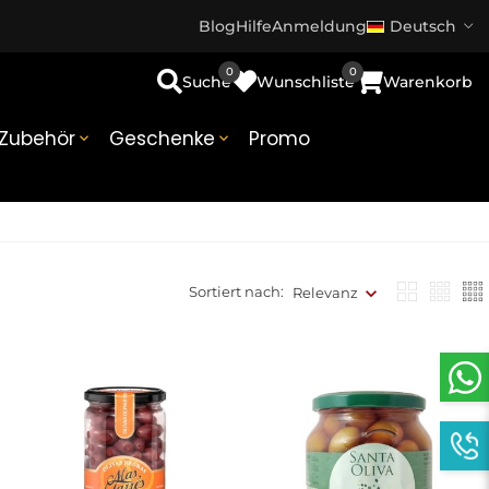
Blog
Hilfe
Anmeldung
Deutsch
0
0
Suche
Wunschliste
Warenkorb
Zubehör
Geschenke
Promo


Sortiert nach:
Relevanz