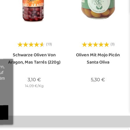
(13)
(3)
Schwarze Oliven Von
Oliven Mit Mojo Picón
Aragon, Mas Tarrés (220g)
Santa Oliva
rn,
uf
 Um
Preis
Preis
3,10 €
5,30 €
14.09 €/Kg