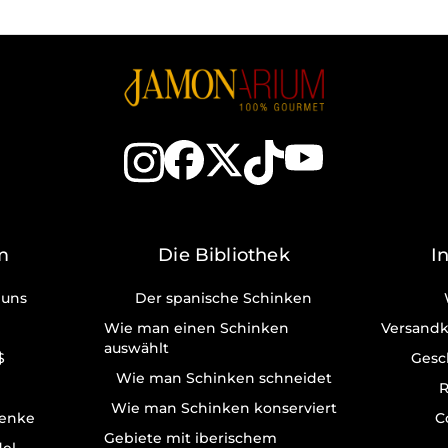
m
Die Bibliothek
I
 uns
Der spanische Schinken
Wie man einen Schinken
Versandk
auswählt
$
Gesc
Wie man Schinken schneidet
R
Wie man Schinken konserviert
enke
C
Gebiete mit iberischem