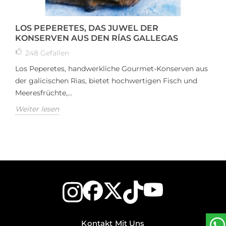
LOS PEPERETES, DAS JUWEL DER
KONSERVEN AUS DEN RÍAS GALLEGAS
248
Gefallen
Los Peperetes, handwerkliche Gourmet-Konserven aus
der galicischen Rias, bietet hochwertigen Fisch und
Meeresfrüchte,...
Weiter lesen
Kontakt Mit Uns