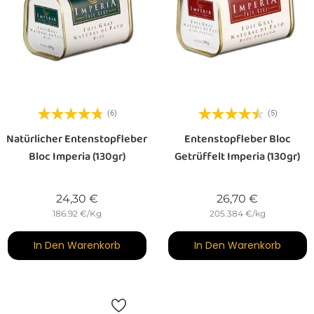
(6)
(5)
Natürlicher Entenstopfleber
Entenstopfleber Bloc
Bloc Imperia (130gr)
Getrüffelt Imperia (130gr)
Preis
Preis
24,30 €
26,70 €
186.92 €/Kg
205.384 €/kg
In Den Warenkorb
In Den Warenkorb