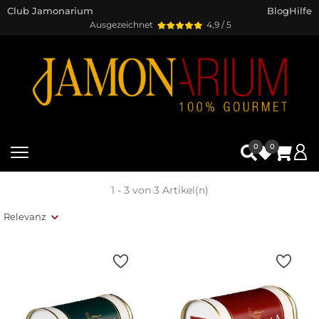
Club Jamonarium
Blog
Hilfe
Ausgezeichnet
4,9 / 5
0
0
1 - 3 von 3 Artikel(n)
Relevanz