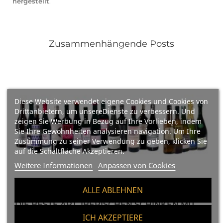
hergestellt
.
Zusammenhängende Posts
Diese Website verwendet eigene Cookies und Cookies von
Drittanbietern, um unsereDienste zu verbessern. Und
zeigen Sie Werbung in Bezug auf Ihre Vorlieben, indem
Sie Ihre Gewohnheiten analysieren navigation. Um Ihre
Zustimmung zu seiner Verwendung zu geben, klicken Sie
auf die Schaltfläche Akzeptieren.
Weitere Informationen
Anpassen von Cookies
ALLE ABLEHNEN
DIE BESTE ART, IBERISCHEN SCHINKEN MIT
SPANISCHEN WEINEN ZU KOMBINIEREN
ICH AKZEPTIERE