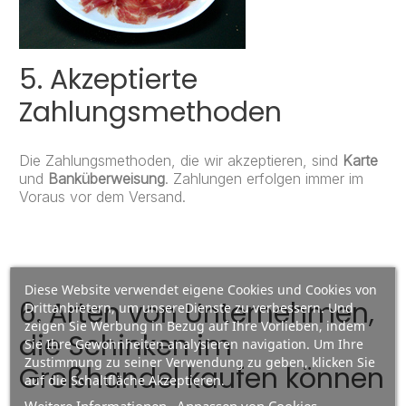
5. Akzeptierte
Zahlungsmethoden
Die Zahlungsmethoden, die wir akzeptieren, sind
Karte
und
Banküberweisung
. Zahlungen erfolgen immer im
Voraus vor dem Versand.
Diese Website verwendet eigene Cookies und Cookies von
6. Arten von Unternehmen,
Drittanbietern, um unsereDienste zu verbessern. Und
zeigen Sie Werbung in Bezug auf Ihre Vorlieben, indem
die Schinken im
Sie Ihre Gewohnheiten analysieren navigation. Um Ihre
Zustimmung zu seiner Verwendung zu geben, klicken Sie
Großhandel kaufen können
auf die Schaltfläche Akzeptieren.