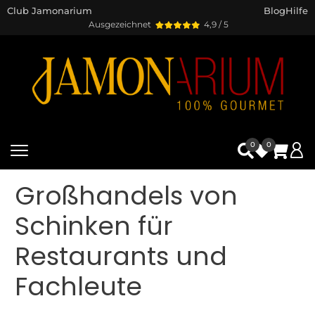
Club Jamonarium
Blog
Hilfe
Ausgezeichnet
4,9 / 5
0
0
Großhandels von
Schinken für
Restaurants und
Fachleute