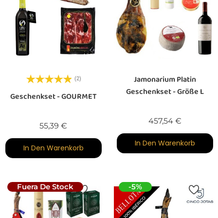
Jamonarium Platin
(2)
Geschenkset - Größe L
Geschenkset - GOURMET
Preis
457,54 €
Preis
55,39 €
In Den Warenkorb
In Den Warenkorb
Fuera De Stock
-5%