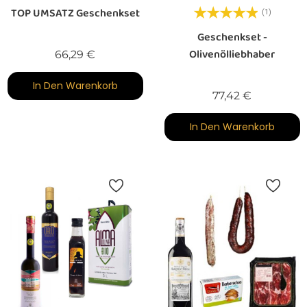
TOP UMSATZ Geschenkset
(1)
Geschenkset -
Olivenölliebhaber
Preis
66,29 €
In Den Warenkorb
Preis
77,42 €
In Den Warenkorb