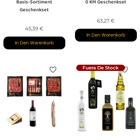
Basis-Sortiment
0 KM Geschenkset
Geschenkset
Preis
63,27 €
Preis
45,39 €
In Den Warenkorb
In Den Warenkorb
Fuera De Stock