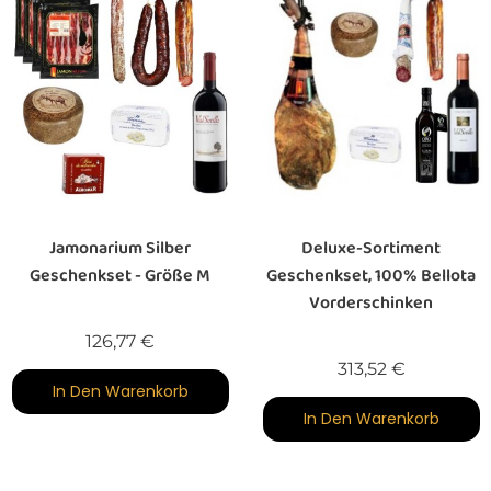
Jamonarium Silber
Deluxe-Sortiment
Geschenkset - Größe M
Geschenkset, 100% Bellota
Vorderschinken
Preis
126,77 €
Preis
313,52 €
In Den Warenkorb
In Den Warenkorb