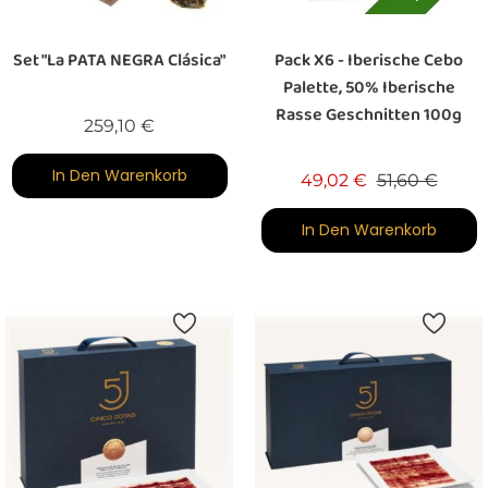
Set "La PATA NEGRA Clásica"
Pack X6 - Iberische Cebo
Palette, 50% Iberische
Rasse Geschnitten 100g
Preis
259,10 €
In Den Warenkorb
Verkaufspreis
Preis
49,02 €
51,60 €
In Den Warenkorb