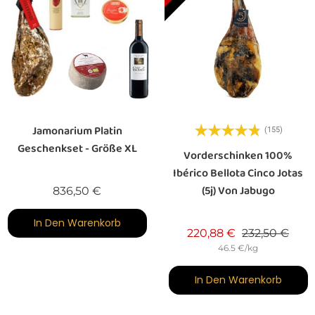
Jamonarium Platin
(155)
Geschenkset - Größe XL
Vorderschinken 100%
Ibérico Bellota Cinco Jotas
(5j) Von Jabugo
Preis
836,50 €
In Den Warenkorb
Verkaufspreis
Prei
220,88 €
232,50 €
46.5 €/kg
In Den Warenkorb