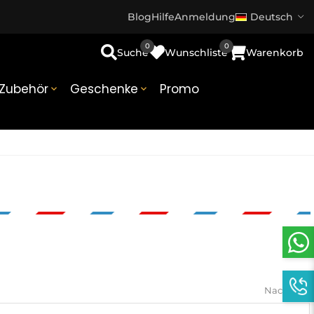
Blog
Hilfe
Anmeldung
Deutsch
0
0
Suche
Wunschliste
Warenkorb
Zubehör
Geschenke
Promo


Nachricht