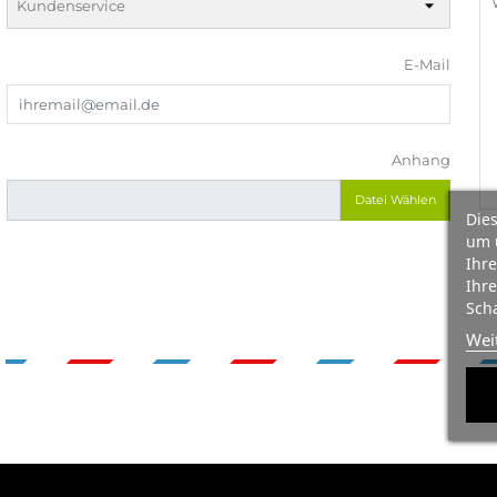
E-Mail
Anhang
Datei Wählen
Dies
um 
Ihre
Ihre
Scha
Wei