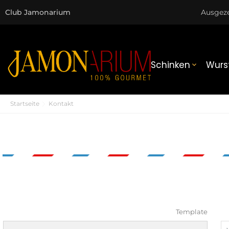
Club Jamonarium
Ausgez
Schinken
Wurs

Startseite
Kontakt
Template