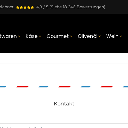
eichnet
4,9 / 5
(Siehe 18.646 Bewertungen)
twaren
Käse
Gourmet
Olivenöl
Wein





Kontakt