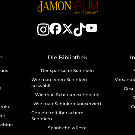
m
Die Bibliothek
I
 uns
Der spanische Schinken
Wie man einen Schinken
Versandk
auswählt
$
Gesc
Wie man Schinken schneidet
R
Wie man Schinken konserviert
enke
C
Gebiete mit iberischem
del
Schinken
schine
Spanische würste