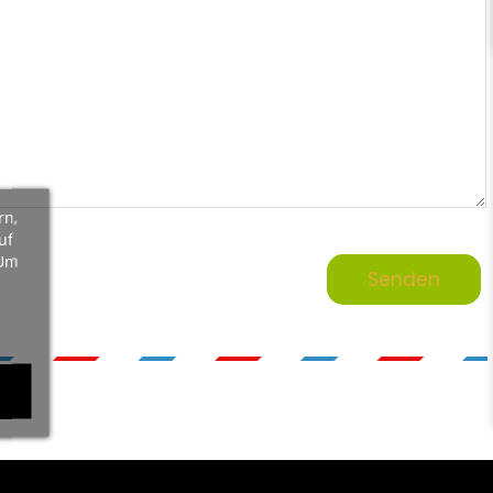
rn,
uf
 Um