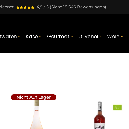
eichnet
4,9 / 5
(Siehe 18.646 Bewertungen)
twaren
Käse
Gourmet
Olivenöl
Wein





Nicht Auf Lager