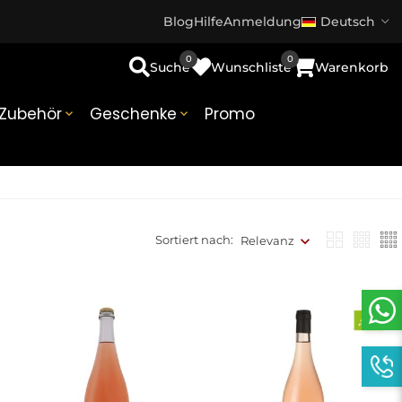
Blog
Hilfe
Anmeldung
Deutsch
0
0
Suche
Wunschliste
Warenkorb
Zubehör
Geschenke
Promo


Sortiert nach:
Relevanz