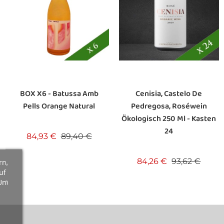
BOX X6 - Batussa Amb
Cenisia, Castelo De
Pells Orange Natural
Pedregosa, Roséwein
Ökologisch 250 Ml - Kasten
24
s
Verkaufspreis
Preis
84,93 €
89,40 €
Verkaufspreis
Preis
84,26 €
93,62 €
rn,
uf
 Um