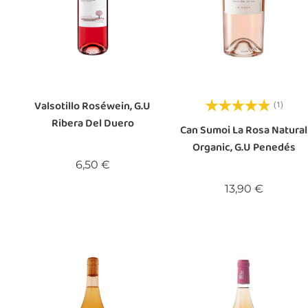
Valsotillo Roséwein, G.U
(1)
Ribera Del Duero
Can Sumoi La Rosa Natural
Organic, G.U Penedés
Preis
6,50 €
Preis
13,90 €