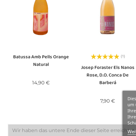
Batussa Amb Pells Orange
(1)
Natural
Josep Foraster Els Nanos
Rose, D.O. Conca De
Barberá
Preis
14,90 €
Dies
Preis
7,90 €
um 
Ihre
Ihre
Scha
Wir haben das untere Ende dieser Seite erreicht.
Wei
Z