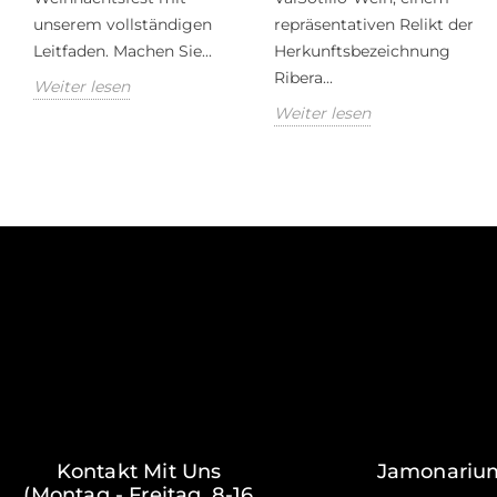
unserem vollständigen
repräsentativen Relikt der
Leitfaden. Machen Sie...
Herkunftsbezeichnung
Ribera...
Weiter lesen
Weiter lesen
Kontakt Mit Uns
Jamonariu
(Montag - Freitag, 8-16