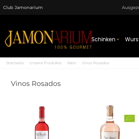
Club Jamonarium
Ausgez
Schinken
Wurs

Startseite
Unsere Produkte
Wein
Vinos Rosados
Vinos Rosados