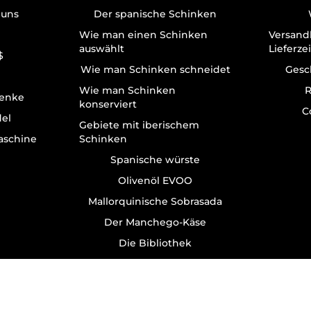
 uns
Der spanische Schinken
Wie man einen Schinken
Versand
auswählt
Lieferze
$
Wie man Schinken schneidet
Gesc
Wie man Schinken
R
enke
konserviert
C
del
Gebiete mit iberischem
aschine
Schinken
Spanische würste
Olivenöl EVOO
Mallorquinische Sobrasada
Der Manchego-Käse
Die Bibliothek