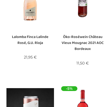
Lalomba Finca Lalinde
Öko-Roséwein Château
Rosé, G.U. Rioja
Vieux Mougnac 2021 AOC
Bordeaux
Preis
21,95 €
Preis
11,50 €
-5%