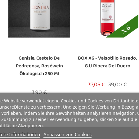
Cenisia, Castelo De
BOX X6 - Valsotillo Rosado,
Pedregosa, Roséwein
G.U Ribera Del Duero
Ökologisch 250 Ml
Verkaufsprei
Preis
37,05 €
39,00 €
Preis
3,90 €
e Website verwendet eigene Cookies und Cookies von Drittanbiete
unsereDienste zu verbessern. Und zeigen Sie Werbung in Bezug a
 Vorlieben, indem Sie Ihre Gewohnheiten analysieren navigation.
 Zustimmung zu seiner Verwendung zu geben, klicken Sie auf die
ltfläche Akzeptieren.
tere Informationen
Anpassen von Cookies
urück zum Anfang