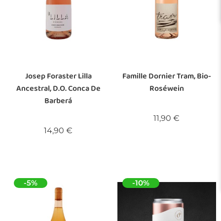
Josep Foraster Lilla
Famille Dornier Tram, Bio-
Ancestral, D.O. Conca De
Roséwein
Barberá
Preis
11,90 €
Preis
14,90 €
-5%
-10%