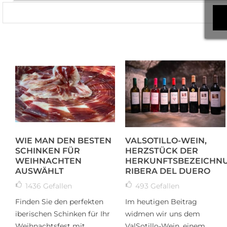
WIE MAN DEN BESTEN
VALSOTILLO-WEIN,
SCHINKEN FÜR
HERZSTÜCK DER
WEIHNACHTEN
HERKUNFTSBEZEICHN
AUSWÄHLT
RIBERA DEL DUERO
1436
Gefallen
493
Gefallen
Finden Sie den perfekten
Im heutigen Beitrag
iberischen Schinken für Ihr
widmen wir uns dem
Weihnachtsfest mit
ValSotillo-Wein, einem