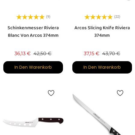
(9)
(22)
Schinkenmesser Riviera
Arcos Slicing Knife Riviera
Blanc Von Arcos 374mm
374mm
Verkaufspreis
Preis
Verkaufspreis
Preis
36,13 €
42,50 €
37,15 €
43,70 €
In Den Warenkorb
In Den Warenkorb