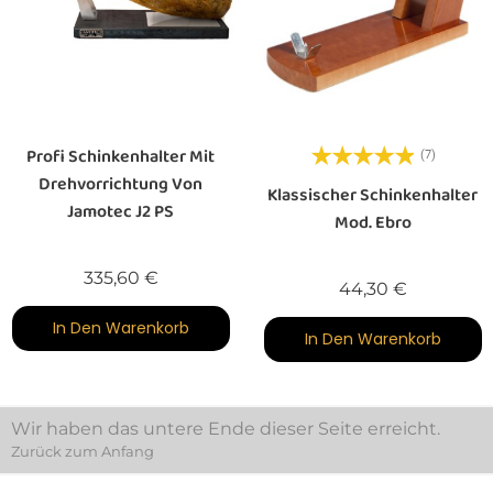
Profi Schinkenhalter Mit
(7)
Drehvorrichtung Von
Klassischer Schinkenhalter
Jamotec J2 PS
Mod. Ebro
Preis
335,60 €
Preis
44,30 €
In Den Warenkorb
In Den Warenkorb
Wir haben das untere Ende dieser Seite erreicht.
Zurück zum Anfang