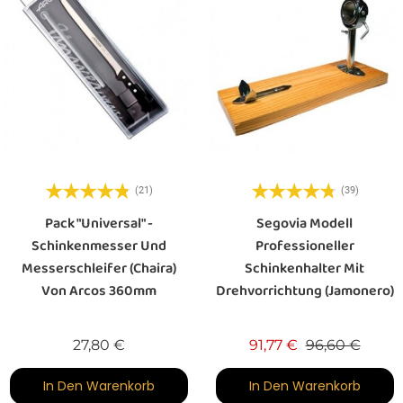
(21)
(39)
Pack "universal" -
Segovia Modell
Schinkenmesser Und
Professioneller
Messerschleifer (Chaira)
Schinkenhalter Mit
Von Arcos 360mm
Drehvorrichtung (Jamonero)
Preis
Verkaufspreis
Preis
27,80 €
91,77 €
96,60 €
In Den Warenkorb
In Den Warenkorb