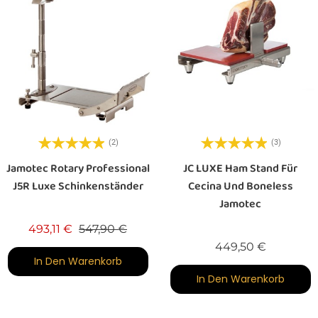
(2)
(3)
Jamotec Rotary Professional
JC LUXE Ham Stand Für
J5R Luxe Schinkenständer
Cecina Und Boneless
Jamotec
Verkaufspreis
Preis
493,11 €
547,90 €
Preis
449,50 €
In Den Warenkorb
In Den Warenkorb