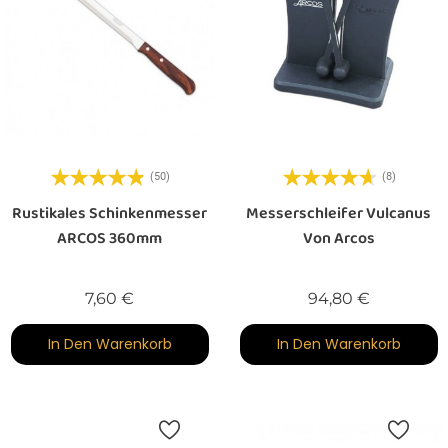
(50)
(8)
Rustikales Schinkenmesser
Messerschleifer Vulcanus
ARCOS 360mm
Von Arcos
Preis
Preis
7,60 €
94,80 €
In Den Warenkorb
In Den Warenkorb