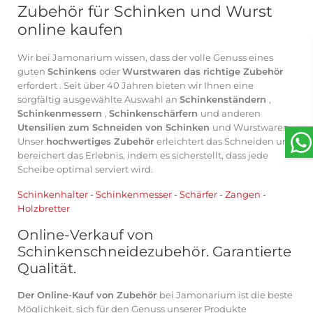
Zubehör für Schinken und Wurst
online kaufen
Wir bei Jamonarium wissen, dass der volle Genuss eines
guten
Schinkens
oder
Wurstwaren das richtige Zubehör
erfordert . Seit über 40 Jahren bieten wir Ihnen eine
sorgfältig ausgewählte Auswahl an
Schinkenständern
,
Schinkenmessern
,
Schinkenschärfern
und anderen
Utensilien zum Schneiden von Schinken
und Wurstwaren.
Unser
hochwertiges Zubehör
erleichtert das Schneiden und
bereichert das Erlebnis, indem es sicherstellt, dass jede
Scheibe optimal serviert wird.
Schinkenhalter
-
Schinkenmesser
-
Schärfer
-
Zangen
-
Holzbretter
Online-Verkauf von
Schinkenschneidezubehör. Garantierte
Qualität.
Der Online-Kauf von Zubehör
bei Jamonarium ist die beste
Möglichkeit, sich für den Genuss unserer Produkte