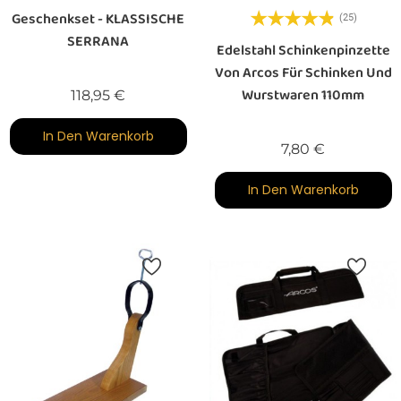
Geschenkset - KLASSISCHE
(25)
SERRANA
Edelstahl Schinkenpinzette
Von Arcos Für Schinken Und
Wurstwaren 110mm
Preis
118,95 €
In Den Warenkorb
Preis
7,80 €
In Den Warenkorb