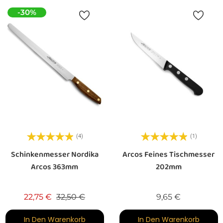
-30%
(4)
(1)
Schinkenmesser Nordika
Arcos Feines Tischmesser
Arcos 363mm
202mm
Verkaufspreis
Preis
Preis
22,75 €
32,50 €
9,65 €
In Den Warenkorb
In Den Warenkorb