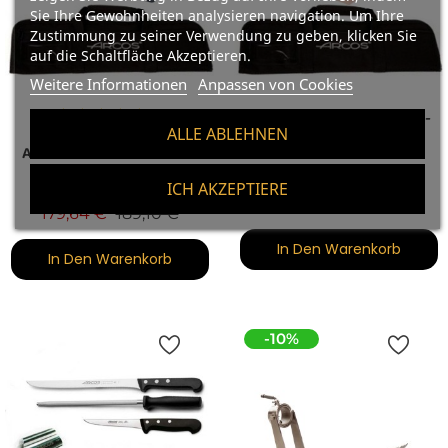
Sie Ihre Gewohnheiten analysieren navigation. Um Ihre
Zustimmung zu seiner Verwendung zu geben, klicken Sie
auf die Schaltfläche Akzeptieren.
Weitere Informationen
Anpassen von Cookies
Profi-Schinken-Schneide-
(1)
ALLE ABLEHNEN
Set
ARCOS Profi-Messer-Set
ICH AKZEPTIERE
Preis
417,80 €
Verkaufspreis
Preis
179,64 €
189,10 €
In Den Warenkorb
In Den Warenkorb
-10%