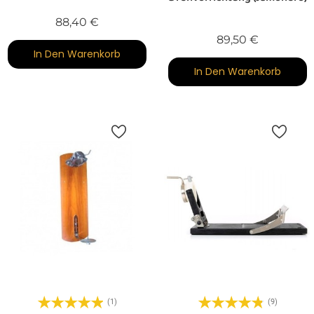
Preis
88,40 €
Preis
89,50 €
In Den Warenkorb
In Den Warenkorb
(1)
(9)