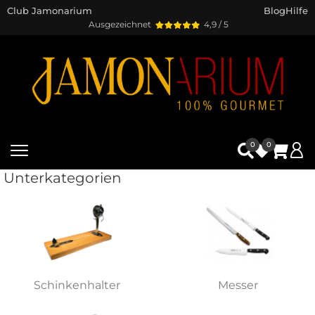
Club Jamonarium
Blog
Hilfe
Ausgezeichnet
4,9 / 5
0
0
Unterkategorien
Schinkenhalter
Messer