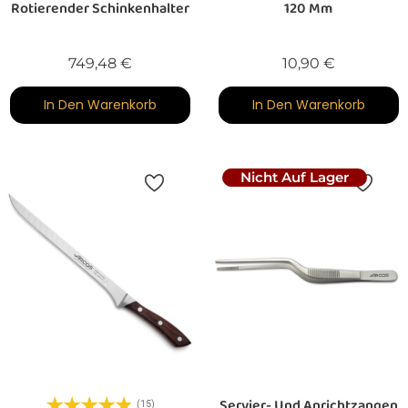
Rotierender Schinkenhalter
120 Mm
Preis
Preis
749,48 €
10,90 €
In Den Warenkorb
In Den Warenkorb
Nicht Auf Lager
Servier- Und Anrichtzangen
(15)