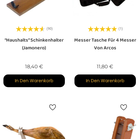
(90)
(1)
“Haushalts” Schinkenhalter
Messer Tasche Für 4 Messer
(Jamonero)
Von Arcos
Preis
Preis
18,40 €
11,80 €
In Den Warenkorb
In Den Warenkorb