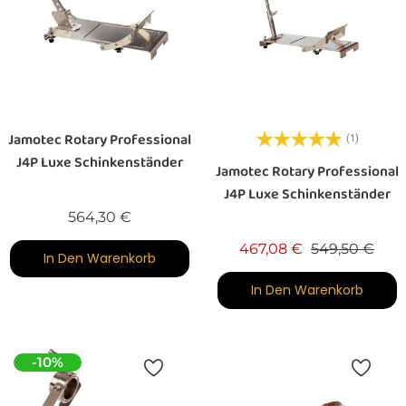
Jamotec Rotary Professional
(1)
J4P Luxe Schinkenständer
Jamotec Rotary Professional
J4P Luxe Schinkenständer
Preis
564,30 €
Verkaufspreis
Prei
467,08 €
549,50 €
In Den Warenkorb
In Den Warenkorb
-10%