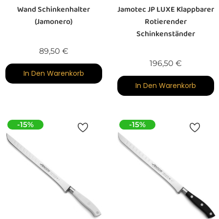
Wand Schinkenhalter
Jamotec JP LUXE Klappbarer
(Jamonero)
Rotierender
Schinkenständer
Preis
89,50 €
Preis
196,50 €
In Den Warenkorb
In Den Warenkorb
-15%
-15%