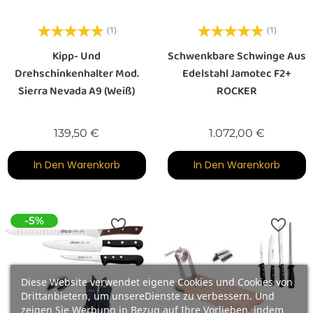
(1)
(1)
Kipp- Und
Schwenkbare Schwinge Aus
Drehschinkenhalter Mod.
Edelstahl Jamotec F2+
Sierra Nevada A9 (weiß)
ROCKER
Preis
Preis
139,50 €
1.072,00 €
In Den Warenkorb
In Den Warenkorb
-5%
Diese Website verwendet eigene Cookies und Cookies von
Drittanbietern, um unsereDienste zu verbessern. Und
zeigen Sie Werbung in Bezug auf Ihre Vorlieben, indem