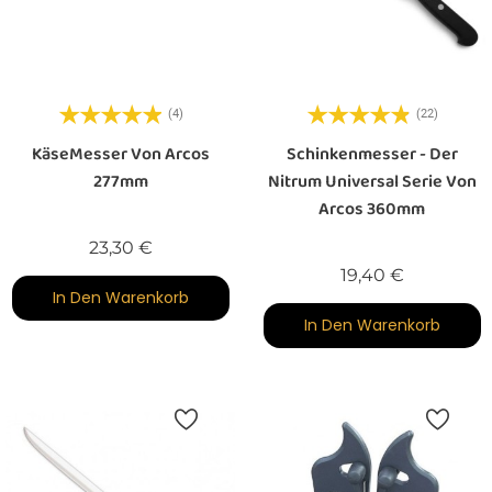
(4)
(22)
KäseMesser Von Arcos
Schinkenmesser - Der
277mm
Nitrum Universal Serie Von
Arcos 360mm
Preis
23,30 €
Preis
19,40 €
In Den Warenkorb
In Den Warenkorb