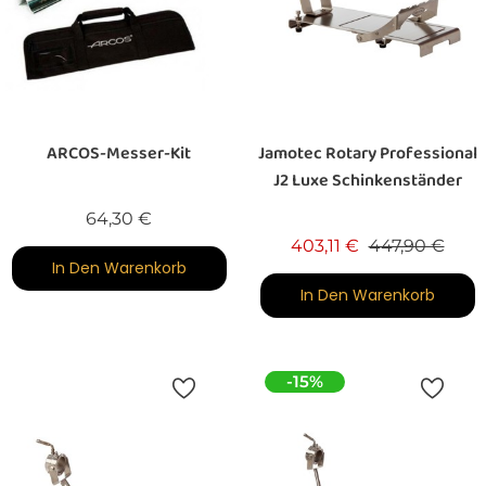
ARCOS-Messer-Kit
Jamotec Rotary Professional
J2 Luxe Schinkenständer
Preis
64,30 €
Verkaufspreis
Preis
403,11 €
447,90 €
In Den Warenkorb
In Den Warenkorb
-15%