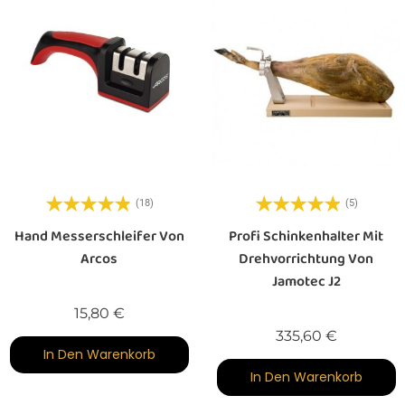
(18)
(5)
Hand Messerschleifer Von
Profi Schinkenhalter Mit
Arcos
Drehvorrichtung Von
Jamotec J2
Preis
15,80 €
Preis
335,60 €
In Den Warenkorb
In Den Warenkorb