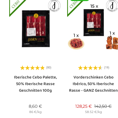
(80)
(19)
Iberische Cebo Palette,
Vorderschinken Cebo
50% Iberische Rasse
Ibérico, 50% Iberische
Geschnitten 100g
Rasse - GANZ Geschnitten
Preis
Verkaufspre
Pre
8,60 €
128,25 €
142,50 €
86 €/kg
58.52 €/kg