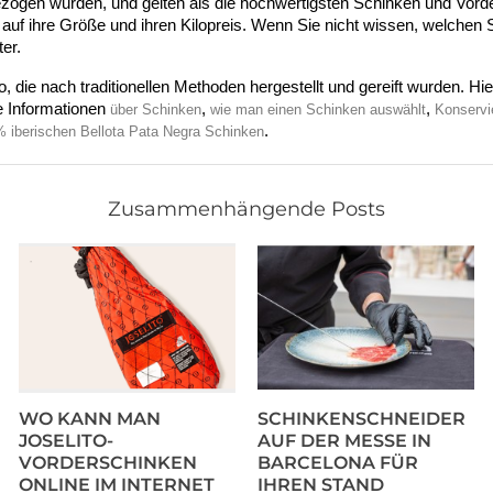
zogen wurden, und gelten als die hochwertigsten Schinken und Vord
 auf ihre Größe und ihren Kilopreis. Wenn Sie nicht wissen, welchen 
ter.
ie nach traditionellen Methoden hergestellt und gereift wurden. Hier 
 Informationen 
,
, 
über Schinken
wie man einen Schinken auswählt
Konservi
.
 iberischen Bellota Pata Negra Schinken
Zusammenhängende Posts
WO KANN MAN
SCHINKENSCHNEIDER
JOSELITO-
AUF DER MESSE IN
VORDERSCHINKEN
BARCELONA FÜR
ONLINE IM INTERNET
IHREN STAND