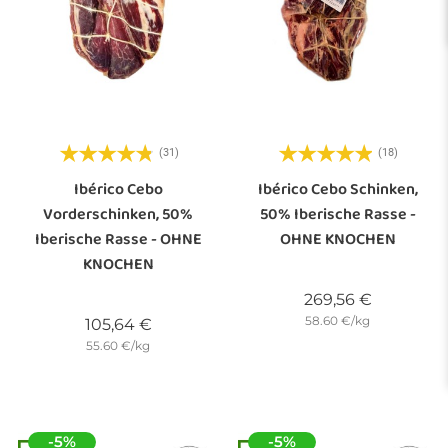
(31)
(18)
Ibérico Cebo
Ibérico Cebo Schinken,
Vorderschinken, 50%
50% Iberische Rasse -
Iberische Rasse - OHNE
OHNE KNOCHEN
KNOCHEN
Preis
269,56 €
58.60 €/kg
Preis
105,64 €
55.60 €/kg
-5%
-5%