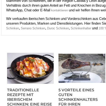
stammen von Schweinen, die in der Region Castilla y León aufge
Verhältnis durch ihren guten Anteil an Fett und Knochen in Bezug
WhatsApp, Chat oder E-Mail 
 und wir helfen Ihnen wei
kontaktieren
Wir verkaufen iberischen Schinken und Vorderschinken aus Cebo, d
unseren Produkten, Marken und Dienstleistungen. Hier finden Sie
, 
, 
, 
und 
Schinken
Serrano Schinken
Duroc Schinken
Schinkenhalter
100 %
TRADITIONELLE
5 VORTEILE EINES
REZEPTE MIT
GUTEN
IBERISCHEM
SCHINKENHALTERS
SCHINKEN: EINE REISE
FÜR IHREN