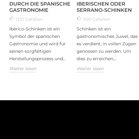
DURCH DIE SPANISCHE
IBERISCHEN ODER
GASTRONOMIE
SERRANO-SCHINKEN
1310
Gefallen
1150
Gefallen
Ibérico-Schinken ist ein
Schinken ist ein
Symbol der spanischen
gastronomisches Juwel, das
Gastronomie und wird für
es verdient, in vollen Zügen
seinen sorgfältigen
genossen zu werden. Um
Herstellungsprozess und...
dies zu erreichen,...
Weiter lesen
Weiter lesen