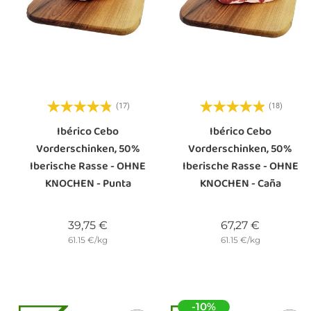
(17)
(18)
Ibérico Cebo
Ibérico Cebo
Vorderschinken, 50%
Vorderschinken, 50%
Iberische Rasse - OHNE
Iberische Rasse - OHNE
KNOCHEN - Punta
KNOCHEN - Caña
Preis
Preis
39,75 €
67,27 €
61.15 €/kg
61.15 €/kg
-10%