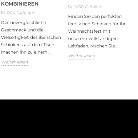
KOMBINIEREN
1436
Gefallen
884
Gefallen
Finden Sie den perfekten
Der unvergleichliche
iberischen Schinken für Ihr
Geschmack und die
Weihnachtsfest mit
Vielseitigkeit des iberischen
unserem vollständigen
Schinkens auf dem Tisch
Leitfaden. Machen Sie...
machen ihn zu einem...
Weiter lesen
Weiter lesen