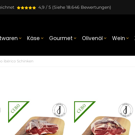
eichnet
4,9 / 5
(Siehe 18.646 Bewertungen)
twaren
Käse
Gourmet
Olivenöl
Wein





o ibérico Schinken