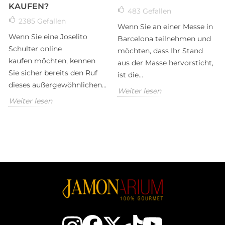
KAUFEN?
483
Gefallen
2385
Gefallen
Wenn Sie an einer Messe in
Wenn Sie eine Joselito
Barcelona teilnehmen und
Schulter online
möchten, dass Ihr Stand
kaufen möchten, kennen
aus der Masse hervorsticht,
Sie sicher bereits den Ruf
ist die...
dieses außergewöhnlichen...
Weiter lesen
Weiter lesen