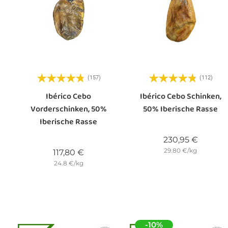
(157)
(112)
Ibérico Cebo
Ibérico Cebo Schinken,
Vorderschinken, 50%
50% Iberische Rasse
Iberische Rasse
Preis
230,95 €
29.80 €/kg
Preis
117,80 €
24.8 €/kg
-10%