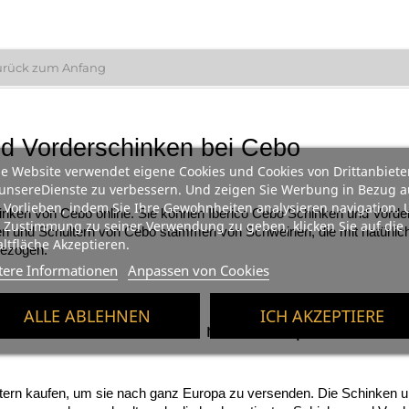
urück zum Anfang
nd Vorderschinken bei Cebo
e Website verwendet eigene Cookies und Cookies von Drittanbiete
unsereDienste zu verbessern. Und zeigen Sie Werbung in Bezug a
 Vorlieben, indem Sie Ihre Gewohnheiten analysieren navigation.
hinken von Cebo online. Sie können Iberico Cebo Schinken und Vord
 Zustimmung zu seiner Verwendung zu geben, klicken Sie auf die
en und Schultern von Cebo stammen von Schweinen, die mit natürlich
ltfläche Akzeptieren.
gezogen.
tere Informationen
Anpassen von Cookies
ALLE ABLEHNEN
ICH AKZEPTIERE
ken und Vorderschinken nach Europa
tern kaufen, um sie nach ganz Europa zu versenden. Die Schinken 