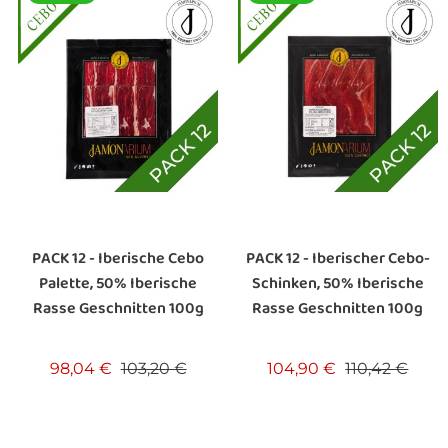
PACK 12 - Iberische Cebo
PACK 12 - Iberischer Cebo-
Palette, 50% Iberische
Schinken, 50% Iberische
Rasse Geschnitten 100g
Rasse Geschnitten 100g
Verkaufspreis
Preis
Verkaufspreis
Preis
98,04 €
103,20 €
104,90 €
110,42 €
s
s