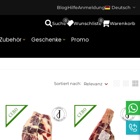
Blog
Hilfe
Anmeldung
Deutsch
0
0
Suche
Wunschliste
Warenkorb
Zubehör
Geschenke
Promo


Sortiert nach:
Relevanz