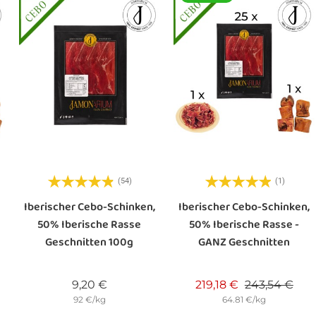
(54)
(1)
Iberischer Cebo-Schinken,
Iberischer Cebo-Schinken,
50% Iberische Rasse
50% Iberische Rasse -
Geschnitten 100g
GANZ Geschnitten
is
is
Preis
Verkaufsprei
Prei
9,20 €
219,18 €
243,54 €
92 €/kg
64.81 €/kg