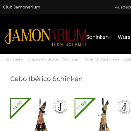
Club Jamonarium
Ausgez
Schinken
Wurs

Startseite
Unsere Produkte
Schinken
Arten Von Schinken
Ceb
Cebo Ibérico Schinken