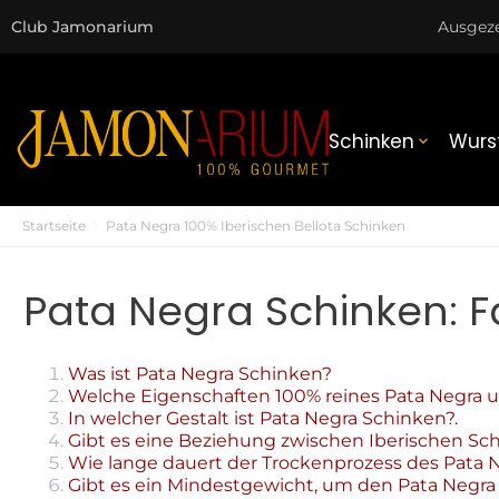
Club Jamonarium
Ausgez
Schinken
Wurs

Startseite
Pata Negra 100% Iberischen Bellota Schinken
Pata Negra Schinken: 
Was ist Pata Negra Schinken?
Welche Eigenschaften 100% reines Pata Negra u
In welcher Gestalt ist Pata Negra Schinken?.
Gibt es eine Beziehung zwischen Iberischen Sc
Wie lange dauert der Trockenprozess des Pata 
Gibt es ein Mindestgewicht, um den Pata Negra 