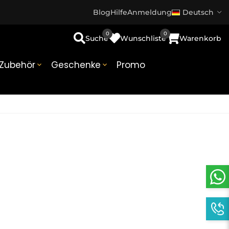
Blog
Hilfe
Anmeldung
Deutsch
0
0
Suche
Wunschliste
Warenkorb
Zubehör
Geschenke
Promo

