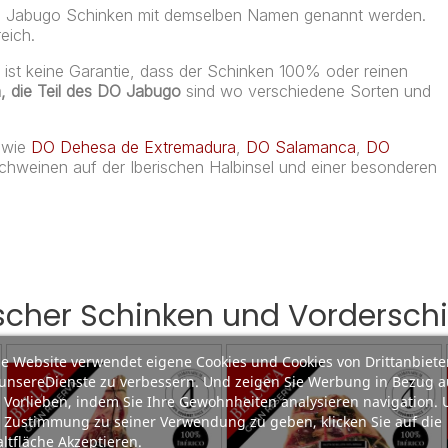
und Jabugo Schinken mit demselben Namen genannt werden.
eich.
st keine Garantie, dass der Schinken 100% oder reinen
, die Teil des DO Jabugo
sind wo verschiedene Sorten und
 wie
DO Dehesa de Extremadura
,
DO Salamanca
,
DO
hweinen auf der Iberischen Halbinsel und einer besonderen
ischer Schinken und Vordersch
e Website verwendet eigene Cookies und Cookies von Drittanbiete
unsereDienste zu verbessern. Und zeigen Sie Werbung in Bezug a
 Vorlieben, indem Sie Ihre Gewohnheiten analysieren navigation.
 Zustimmung zu seiner Verwendung zu geben, klicken Sie auf die
ltfläche Akzeptieren.