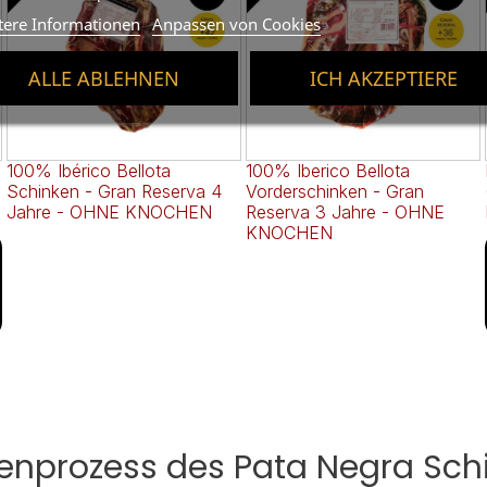
tere Informationen
Anpassen von Cookies
ALLE ABLEHNEN
ICH AKZEPTIERE
100% Ibérico Bellota
100% Iberico Bellota
Schinken - Gran Reserva 4
Vorderschinken - Gran
Jahre - OHNE KNOCHEN
Reserva 3 Jahre - OHNE
KNOCHEN
kenprozess des Pata Negra Sch