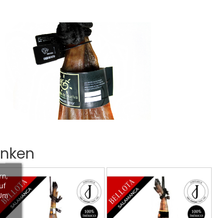
inken
rn,
uf
 Um