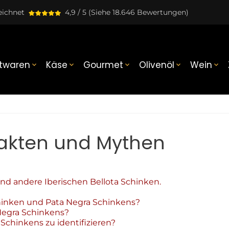
eichnet
4,9 / 5
(Siehe 18.646 Bewertungen)
twaren
Käse
Gourmet
Olivenöl
Wein





Fakten und Mythen
nd andere Iberischen Bellota Schinken.
hinken und Pata Negra Schinkens?
Negra Schinkens?
Schinkens zu identifizieren?