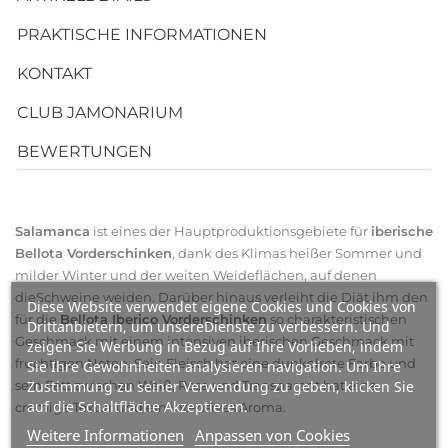
PRAKTISCHE INFORMATIONEN
KONTAKT
CLUB JAMONARIUM
BEWERTUNGEN
Salamanca
ist eines der Hauptproduktionsgebiete für
iberische
Bellota Vorderschinken
, dank des Klimas heißer Sommer und
milder Winter und der weiten Weideflächen, auf denen
dieSchweine weiden. Darüber hinaus verleiht die Diät ihm den
Diese Website verwendet eigene Cookies und Cookies von
für die
Bellota Iberico Vorderschinken
so charakteristischen
Drittanbietern, um unsereDienste zu verbessern. Und
Geschmack mit einem intensiven iberischen Geschmack mit
zeigen Sie Werbung in Bezug auf Ihre Vorlieben, indem
fruchtigen Noten. Sein Fleisch hat eine dunkelrote Farbe und
Sie Ihre Gewohnheiten analysieren navigation. Um Ihre
sein Fett zwischen Weiß, Rosa und Transparent hat eine
Zustimmung zu seiner Verwendung zu geben, klicken Sie
auf die Schaltfläche Akzeptieren.
cremige Textur und ein intensives Aroma.
Weitere Informationen
Anpassen von Cookies