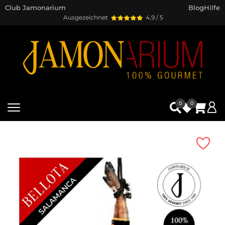
Club Jamonarium
Blog
Hilfe
Ausgezeichnet
4,9 / 5
0
0