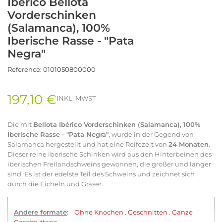
Ibérico Bellota
Vorderschinken
(Salamanca), 100%
Iberische Rasse - "Pata
Negra"
Reference:
0101050800000
197,10 €
INKL. MWST
Die mit
Bellota Ibérico Vorderschinken (Salamanca), 100%
Iberische Rasse - "Pata Negra"
, wurde in der Gegend von
Salamanca hergestellt und hat eine Reifezeit von
24 Monaten
.
Dieser reine iberische Schinken wird aus den Hinterbeinen des
iberischen Freilandschweins gewonnen, die größer und länger
sind. Es ist der edelste Teil des Schweins und zeichnet sich
durch die Eicheln und Gräser.
Andere formate
:
Ohne Knochen
.
Geschnitten
.
Ganze
Geschnittene