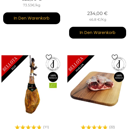
73.53€/kg
Preis
234,00 €
In Den Warenkorb
46.8 €/Kg
In Den Warenkorb
(11)
(22)