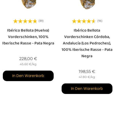
(89)
(96)
Ibérico Bellota (Huelva)
Ibérico Bellota
Vorderschinken, 100%
Vorderschinken Córdoba,
Iberische Rasse - Pata Negra
Andalucía (Los Pedroches),
100% Iberische Rasse - Pata
Negra
Preis
228,00 €
45.60 €/kg
Preis
198,55 €
In Den Warenkorb
41.80 €/kg
In Den Warenkorb