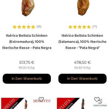
(29)
(77)
Ibérico Bellota Schinken
Ibérico Bellota Schinken
(Extremadura), 100%
(Salamanca), 100% Iberische
Iberische Rasse - Pata Negra
Rasse - "Pata Negra"
Preis
Preis
513,75 €
478,50 €
68.50 €/kg
63.80 €/kg
In Den Warenkorb
In Den Warenkorb