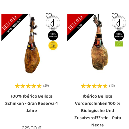
(29)
(13)
100% Ibérico Bellota
Ibérico Bellota
Schinken - Gran Reserva 4
Vorderschinken 100 %
Jahre
Biologische Und
Zusatzstofffreie - Pata
Negra
Preis
625,00 €