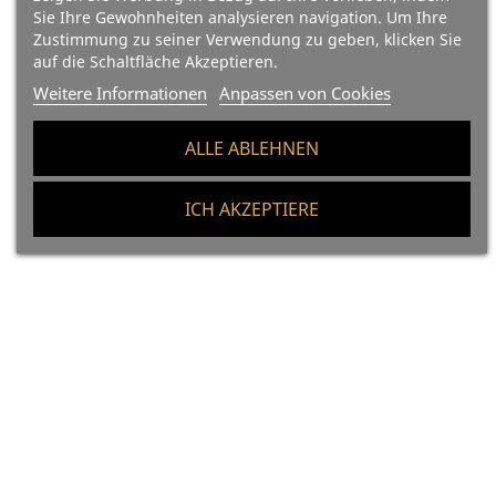
Sie Ihre Gewohnheiten analysieren navigation. Um Ihre
Zustimmung zu seiner Verwendung zu geben, klicken Sie
auf die Schaltfläche Akzeptieren.
(24)
(44)
Weitere Informationen
Anpassen von Cookies
Ibérico Bellota
Ibérico Bellota
Vorderschinken (Salamanca),
Vorderschinken (Salamanca),
ALLE ABLEHNEN
100% Iberische Rasse - Pata
100% Iberische Rasse - Pata
Negra - OHNE KNOCHEN -
Negra - OHNE KNOCHEN
ICH AKZEPTIERE
Caña
Preis
217,20 €
90.50 €/kg
Preis
119,40 €
99.50 €/kg
In Den Warenkorb
In Den Warenkorb