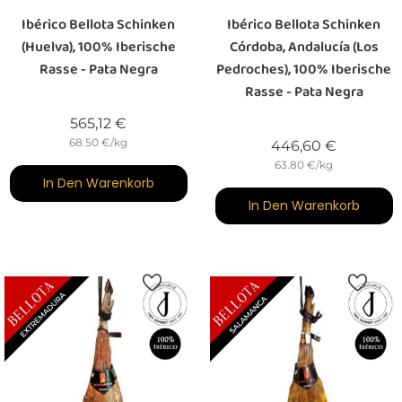
Ibérico Bellota Schinken
Ibérico Bellota Schinken
(Huelva), 100% Iberische
Córdoba, Andalucía (Los
Rasse - Pata Negra
Pedroches), 100% Iberische
Rasse - Pata Negra
Preis
565,12 €
68.50 €/kg
Preis
446,60 €
63.80 €/kg
In Den Warenkorb
In Den Warenkorb