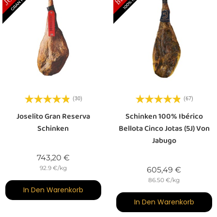
(30)
(67)
Joselito Gran Reserva
Schinken 100% Ibérico
Schinken
Bellota Cinco Jotas (5J) Von
Jabugo
Preis
743,20 €
92.9 €/kg
Preis
605,49 €
86.50 €/kg
In Den Warenkorb
In Den Warenkorb