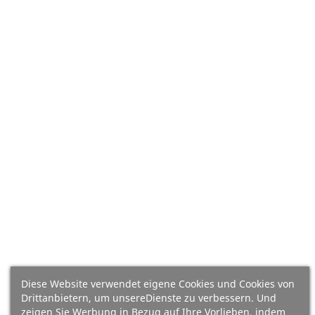
(Extremadura), 100%
100% Iberische Rasse - Pata
Iberische Rasse - Pata Negra
Negra - OHNE KNOCHEN -
- OHNE KNOCHEN
Punta
Preis
Preis
209,16 €
64,67 €
99.60 €/kg
99.50 €/kg
In Den Warenkorb
In Den Warenkorb
Diese Website verwendet eigene Cookies und Cookies von
Drittanbietern, um unsereDienste zu verbessern. Und
zeigen Sie Werbung in Bezug auf Ihre Vorlieben, indem