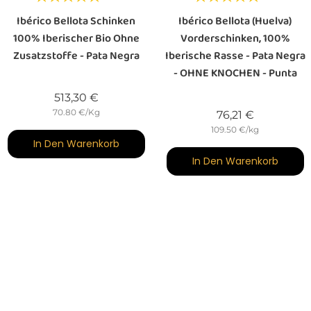
Ibérico Bellota Schinken
Ibérico Bellota (Huelva)
100% Iberischer Bio Ohne
Vorderschinken, 100%
Zusatzstoffe - Pata Negra
Iberische Rasse - Pata Negra
- OHNE KNOCHEN - Punta
Preis
513,30 €
70.80 €/Kg
Preis
76,21 €
109.50 €/kg
In Den Warenkorb
In Den Warenkorb