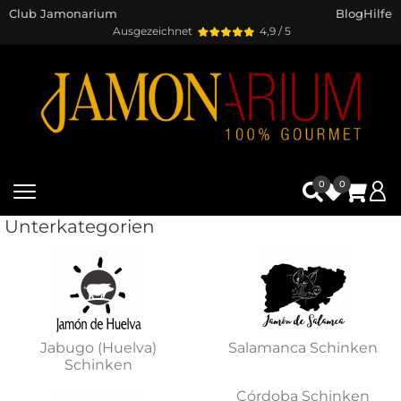
Club Jamonarium
Blog
Hilfe
Ausgezeichnet
4,9 / 5
0
0
Unterkategorien
Jabugo (Huelva)
Salamanca Schinken
Schinken
Córdoba Schinken