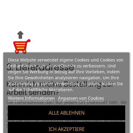
Diese Website verwendet eigene Cookies und Cookies von
3. Lieferadresse
Drittanbietern, um unsereDienste zu verbessern. Und
zeigen Sie Werbung in Bezug auf Ihre Vorlieben, indem
Sie Ihre Gewohnheiten analysieren navigation. Um Ihre
Kann ich meine Bestellung zur
Zustimmung zu seiner Verwendung zu geben, klicken Sie
auf die Schaltfläche Akzeptieren.
Arbeit senden?
Weitere Informationen
Anpassen von Cookies
Die Lieferadresse darf auf jedem Ort (Adresse) sein, die
einzige Bedingung ist das es ein Physischer Ort der
ALLE ABLEHNEN
zugänglich sein muss. Falls Sie in einem Hotel bleiben
und Sie dort de Bestellung senden möchten, schreiben
Sie uns eine Note zusammen mit der Absendung.
ICH AKZEPTIERE