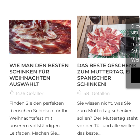
Dies
um 
Ihre
Ihre
Scha
Wei
WIE MAN DEN BESTEN
DAS BESTE GESCHENK
SCHINKEN FÜR
ZUM MUTTERTAG, EIN
WEIHNACHTEN
SPANISCHER
AUSWÄHLT
SCHINKEN!
1436
Gefallen
481
Gefallen
Finden Sie den perfekten
Sie wissen nicht, was Sie
iberischen Schinken für Ihr
zum Muttertag schenken
Weihnachtsfest mit
sollen? Der Muttertag steht
unserem vollständigen
vor der Tür und alle wollen
Leitfaden. Machen Sie...
das beste...