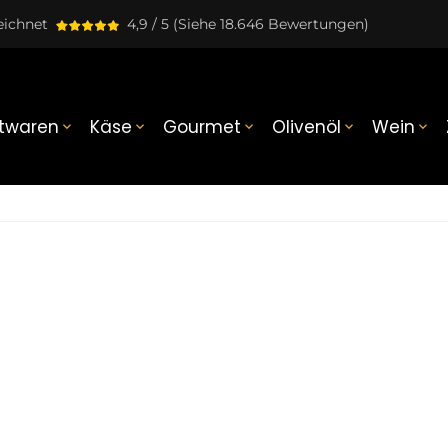
eichnet
4,9 / 5
(Siehe 18.646 Bewertungen)
twaren
Käse
Gourmet
Olivenöl
Wein




