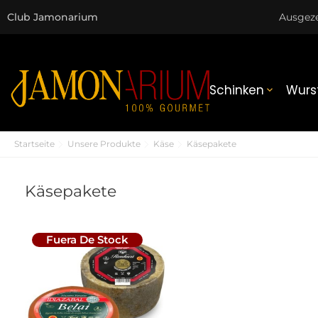
Club Jamonarium
Ausgez
Schinken
Wurs

Startseite
Unsere Produkte
Käse
Käsepakete
Käsepakete
Fuera De Stock