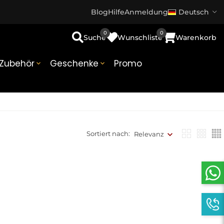
Blog
Hilfe
Anmeldung
Deutsch
0
0
Suche
Wunschliste
Warenkorb
Zubehör
Geschenke
Promo


Sortiert nach:
Relevanz