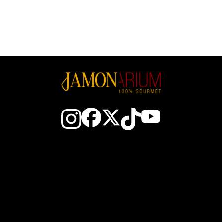
aktieren Sie uns
Der spanische Schin
Der Club
Wie man einen Schinken 
ewinne JAM$
Wie man Schinken schn