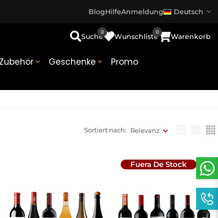
Blog
Hilfe
Anmeldung
Deutsch
0
0
Suche
Wunschliste
Warenkorb
Zubehör
Geschenke
Promo


Sortiert nach:
Relevanz
Fuera De Stock