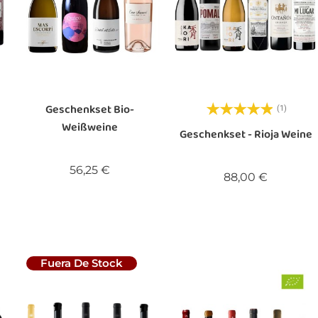
Geschenkset Bio-
(1)
Weißweine
Geschenkset - Rioja Weine
Preis
56,25 €
Preis
88,00 €
Fuera De Stock