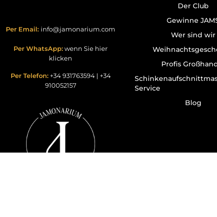
Der Club
Gewinne JAM
Per Email:
info@jamonarium.com
Wer sind wir
Per WhatsApp:
wenn Sie hier
Weihnachtsgesch
klicken
Profis Großhan
Per Telefon:
+34 931763594
|
+34
Schinkenaufschnittma
910052157
Service
Blog