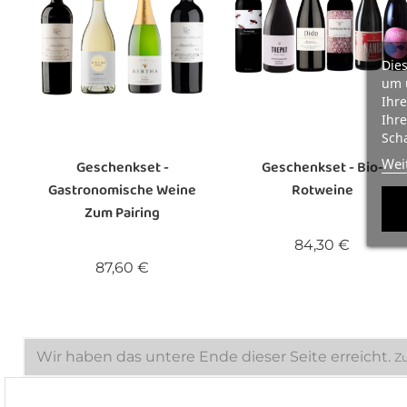
Dies
um 
Ihre
Ihre
Scha
Wei
Geschenkset -
Geschenkset - Bio-
Gastronomische Weine
Rotweine
Zum Pairing
Preis
84,30 €
Preis
87,60 €
Wir haben das untere Ende dieser Seite erreicht.
Z