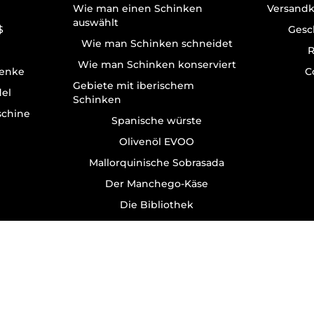
Wie man einen Schinken
Versandk
auswählt
$
Gesc
Wie man Schinken schneidet
R
Wie man Schinken konserviert
enke
C
Gebiete mit iberischem
del
Schinken
schine
Spanische würste
Olivenöl EVOO
Mallorquinische Sobrasada
Der Manchego-Käse
Die Bibliothek
All rights reserved © Jamonarium 1988 - 2026