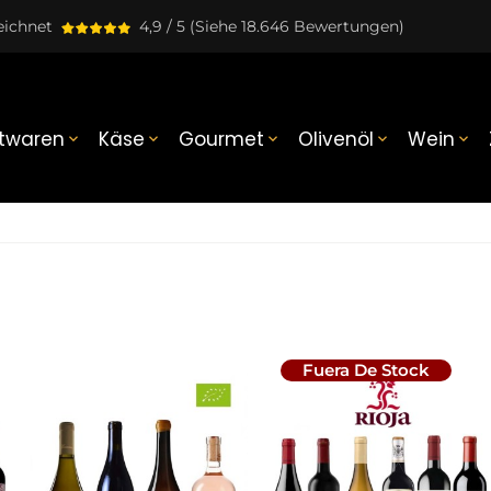
eichnet
4,9 / 5
(Siehe 18.646 Bewertungen)
twaren
Käse
Gourmet
Olivenöl
Wein





Fuera De Stock