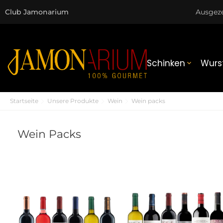
Club Jamonarium
Ausgez
Schinken
Wurs

Startseite
Unsere Produkte
Wein
Wein packs
Wein Packs