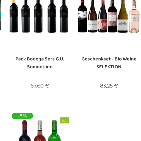
Pack Bodega Sers G.U.
Geschenkset - Bio Weine
Somontano
SELEKTION
Preis
Preis
67,60 €
83,25 €
-5%