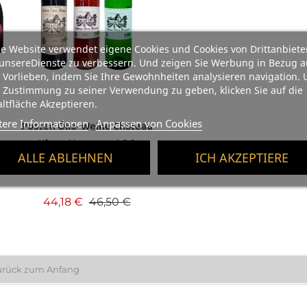
e Website verwendet eigene Cookies und Cookies von Drittanbiete
unsereDienste zu verbessern. Und zeigen Sie Werbung in Bezug a
 Vorlieben, indem Sie Ihre Gewohnheiten analysieren navigation.
 Zustimmung zu seiner Verwendung zu geben, klicken Sie auf die
ltfläche Akzeptieren.
tere Informationen
Anpassen von Cookies
Posten Öko-Weine Château
Vieux Mougnac AOC
ALLE ABLEHNEN
ICH AKZEPTIERE
Bordeaux
Verkaufspreis
Preis
44,18 €
46,50 €
urück zum Anfang