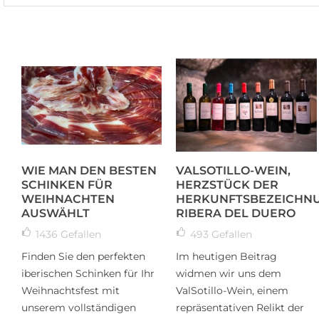
WIE MAN DEN BESTEN
VALSOTILLO-WEIN,
SCHINKEN FÜR
HERZSTÜCK DER
WEIHNACHTEN
HERKUNFTSBEZEICHN
AUSWÄHLT
RIBERA DEL DUERO
1436
Gefallen
493
Gefallen
Finden Sie den perfekten
Im heutigen Beitrag
iberischen Schinken für Ihr
widmen wir uns dem
Weihnachtsfest mit
ValSotillo-Wein, einem
unserem vollständigen
repräsentativen Relikt der