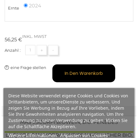
2024
Ernte
INKL. MWST
56,25 €
+
-
Anzahl :
eine Frage stellen
In Den Warenkorb
Diese Website verwendet eigene Cookies und Cookies von
Drittanbietern, um unsereDienste zu verbessern. Und
zeigen Sie Werbung in Bezug auf Ihre Vorlieben, indem
Sie Ihre Gewohnheiten analysieren navigation. Um Ihre
Zustimmung zu seiner Verwendung zu geben, klicken Sie
MAS ESCORPÍ BIOWEIN, D.O. PENEDÉS
auf die Schaltfläche Akzeptieren.
Weitere Informationen
Anpassen von Cookies
LA QUICA CAN MORRAL WEISS NATÜRLICHER BIO,