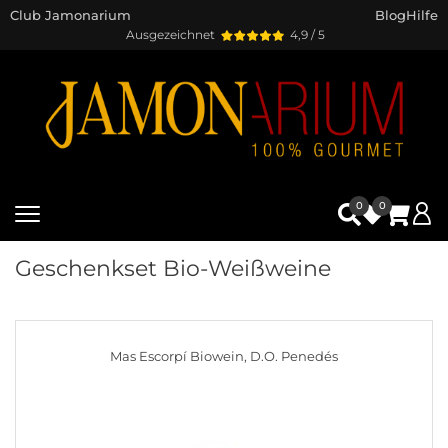
Club Jamonarium
Blog
Hilfe
Ausgezeichnet
4,9 / 5
0
0
Geschenkset Bio-Weißweine
Mas Escorpí Biowein, D.O. Penedés