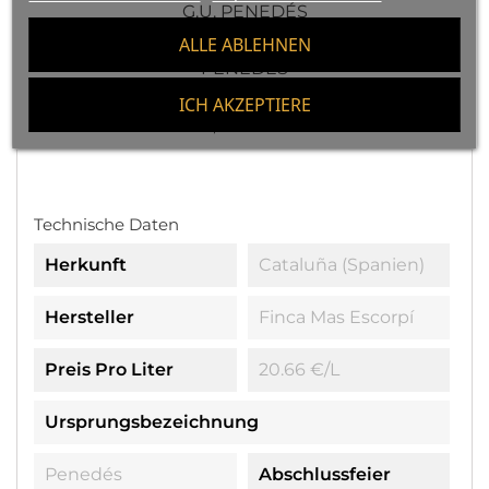
G.U. PENEDÉS
ALLE ABLEHNEN
CAN SUMOI LA ROSA NATURAL ORGANIC, G.U
PENEDÉS
ICH AKZEPTIERE
JOSEP FORASTER BRISAT DEL COSTER WEISS N
ATURAL BIOWEIN, G.U. CONCA DE BARBERÁ
Technische Daten
Herkunft
Cataluña (Spanien)
Hersteller
Finca Mas Escorpí
Preis Pro Liter
20.66 €/l
Ursprungsbezeichnung
Penedés
Abschlussfeier