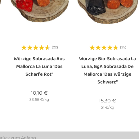
(22)
(25)
Würzige Sobrasada Aus
Würzige Bio-Sobrasada La
Mallorca La Luna "das
Luna, GgA Sobrasada De
Scharfe Rot"
Mallorca "das Würzige
Schwarz"
Preis
10,10 €
33.66 €/kg
Preis
15,30 €
51 €/kg
urück zum Anfang