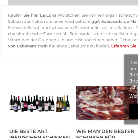
Kaufen
Sie hier La Luna
Würstchen. Sie können organische schw
Sobrasadas haben die unverwechselbare
ggA Sobrasada de Mal
Schweinefleisch und schwarzem Schweinefleisch aus Mallorca. 
charakteristische Farbe erhält. Sobrasada ist ein sehr vollstän
Vitaminen der Gruppen a, b und e ist und einen hohen Gehalt an
von Lebensmitteln
für lange Zeiträume zu finden.
Erfahren Sie
Dies
um 
Ihre
Ihre
Scha
Wei
DIE BESTE ART,
WIE MAN DEN BESTEN
IBERISCHEN SCHINKEN
SCHINKEN FÜR