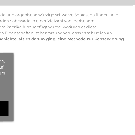
da und organische würzige schwarze Sobrasada finden. Alle
finden Sobrasada in einer Vielzahl von iberischem
dem Paprika hinzugefügt wurde, wodurch es diese
en Eigenschaften ist hervorzuheben, dass es sehr reich an
eschichte, als es darum ging, eine Methode zur Konservierung
rn,
uf
 Um