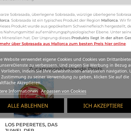
arze Sobrasada, überlegene Sobrasada, würzige überlegene Sobrasa
lorca
. Sobrasada ist ein typisches Produkt der Region
Mallorca
. Wir 
Dieses Produkt wurde aus gepökeltem Schweinefleisch hergestellt, 
diges Nahrungsmittel auf ernährungsphysiologischer Ebene. Unter sein
 Mineralien hat. Der Ursprung dieses
Produkts liegt in der alten G
 mehr über Sobrasada aus Mallorca zum besten Preis hier online
.
e Website verwendet eigene Cookies und Cookies von Drittanbiete
unsereDienste zu verbessern. Und zeigen Sie Werbung in Bezug a
Zusammenhängende Posts
 Vorlieben, indem Sie Ihre Gewohnheiten analysieren navigation.
 Zustimmung zu seiner Verwendung zu geben, klicken Sie auf die
ltfläche Akzeptieren.
tere Informationen
Anpassen von Cookies
ALLE ABLEHNEN
ICH AKZEPTIERE
LOS PEPERETES, DAS
JUWEL DER