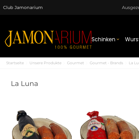
Club Jamonarium
Ausgez
Schinken
Wurs

Startseite
Unsere Produkte
Gourmet
Gourmet - Brands
La L
La Luna