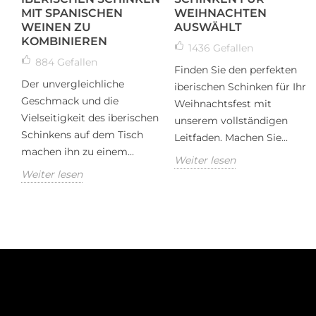
MIT SPANISCHEN
WEIHNACHTEN
WEINEN ZU
AUSWÄHLT
KOMBINIEREN
1436
Gefallen
884
Gefallen
Finden Sie den perfekten
Der unvergleichliche
iberischen Schinken für Ihr
Geschmack und die
Weihnachtsfest mit
Vielseitigkeit des iberischen
unserem vollständigen
Schinkens auf dem Tisch
Leitfaden. Machen Sie...
machen ihn zu einem...
Weiter lesen
Weiter lesen