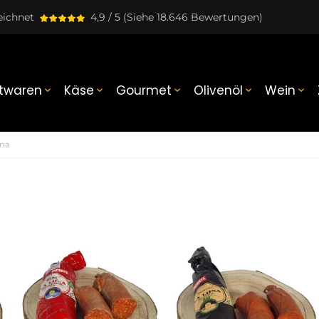
eichnet
4,9 / 5
(Siehe 18.646 Bewertungen)
twaren
Käse
Gourmet
Olivenöl
Wein





una