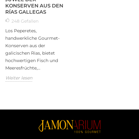
KONSERVEN AUS DEN
RÍAS GALLEGAS
248
Gefallen
Los Peperetes,
handwerkliche Gourmet-
Konserven aus der
galicischen Rias, bietet
hochwertigen Fisch und
Meeresfrüchte,...
Weiter lesen