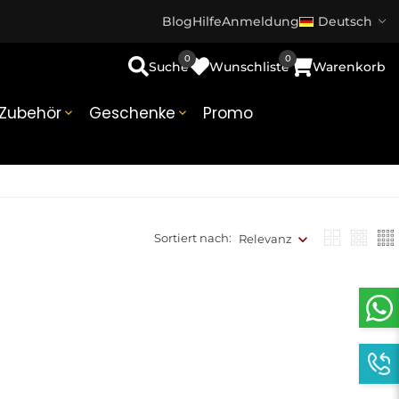
Blog
Hilfe
Anmeldung
Deutsch
0
0
Suche
Wunschliste
Warenkorb
Zubehör
Geschenke
Promo


Sortiert nach:
Relevanz