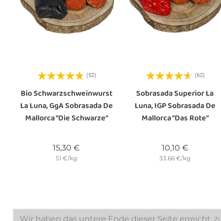
(52)
(62)
Bio Schwarzschweinwurst
Sobrasada Superior La
La Luna, GgA Sobrasada De
Luna, IGP Sobrasada De
Mallorca "die Schwarze"
Mallorca "das Rote"
Preis
Preis
15,30 €
10,10 €
51 €/kg
33.66 €/kg
Wir haben das untere Ende dieser Seite erreicht.
Z