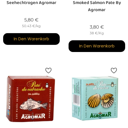
Seehechtrogen Agromar
Smoked Salmon Pate By
Agromar
Preis
5,80 €
50.43 €/kg
Preis
3,80 €
38 €/Kg
In Den Warenkorb
In Den Warenkorb