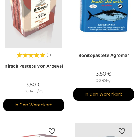
Bonitopastete Agromar
(1)
Hirsch Pastete Von Arbeyal
Preis
3,80 €
38 €/kg
Preis
3,80 €
28.14 €/kg
In Den Warenkorb
In Den Warenkorb