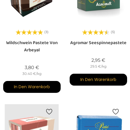
(3)
(5)
Wildschwein Pastete Von
Agromar Seespinnepastete
Arbeyal
Preis
2,95 €
29.5 €/kg
Preis
3,80 €
30.40 €/kg
In Den Warenkorb
In Den Warenkorb