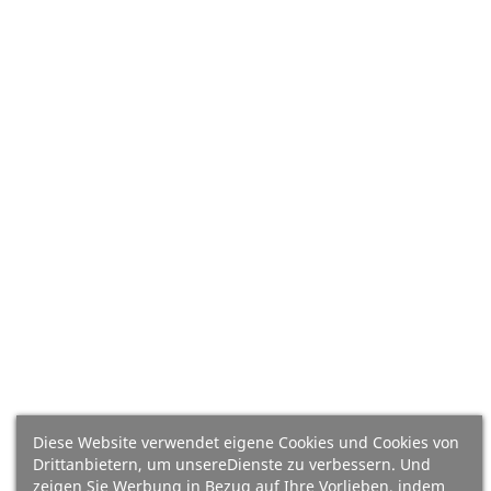
(13)
(39)
Grüne Oliven, Mas Tarres
Eingelegte Muscheln Dardo
(220g)
12/16 (Rias Gallegas)
Preis
Preis
3,95 €
3,40 €
17,95 €/Kg
20.33 €/kg
In Den Warenkorb
In Den Warenkorb
Diese Website verwendet eigene Cookies und Cookies von
Drittanbietern, um unsereDienste zu verbessern. Und
zeigen Sie Werbung in Bezug auf Ihre Vorlieben, indem