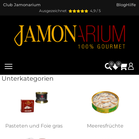
Club Jamonarium
Blog
Hilfe
Ausgezeichnet
4,9 / 5
0
0
Unterkategorien
Pasteten und Foie gras
Meeresfrüchte