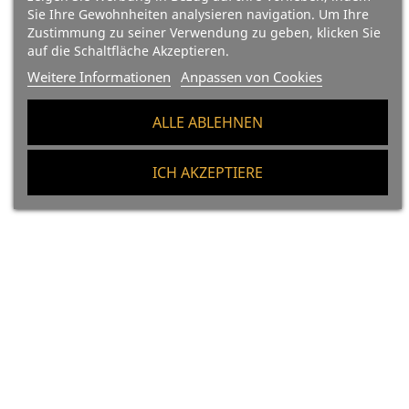
Sie Ihre Gewohnheiten analysieren navigation. Um Ihre
Zustimmung zu seiner Verwendung zu geben, klicken Sie
auf die Schaltfläche Akzeptieren.
Weitere Informationen
Anpassen von Cookies
(25)
(12)
ALLE ABLEHNEN
Kammmuscheln Mit
Sardinen In Olivenöl Von
Jakobsmuschel-Sauce Von
Dardo 12/18
Dardo
ICH AKZEPTIERE
Preis
3,40 €
40 €/Kg
Preis
4,80 €
28.69 €/Kg
In Den Warenkorb
In Den Warenkorb