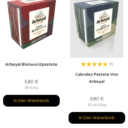
Arbeyal Blutwurstpastete
(6)
Cabrales Pastete Von
Arbeyal
Preis
3,80 €
38 €/kg
Preis
3,80 €
In Den Warenkorb
30.40 €/kg
In Den Warenkorb