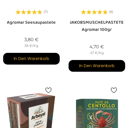
(7)
(6)
Agromar Seesaupastete
JAKOBSMUSCHELPASTETE
Agromar 100gr
Preis
3,80 €
38 €/Kg
Preis
4,70 €
47 €/Kg
In Den Warenkorb
In Den Warenkorb