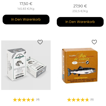
Preis
17,50 €
Preis
27,90 €
145.83 €/Kg
232,5 €/Kg
In Den Warenkorb
In Den Warenkorb
(4)
(6)