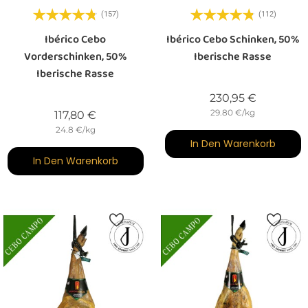
(157)
(112)
Ibérico Cebo
Ibérico Cebo Schinken, 50%
Vorderschinken, 50%
Iberische Rasse
Iberische Rasse
Preis
230,95 €
29.80 €/kg
Preis
117,80 €
24.8 €/kg
In Den Warenkorb
In Den Warenkorb