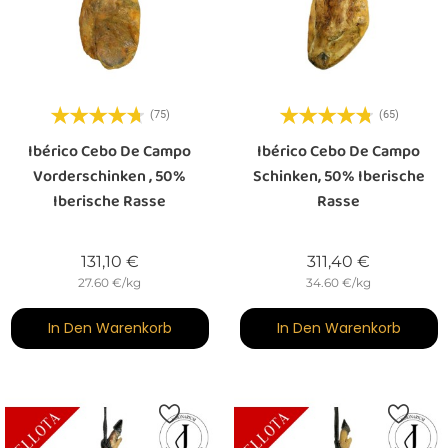
(75)
(65)
Ibérico Cebo De Campo
Ibérico Cebo De Campo
Vorderschinken , 50%
Schinken, 50% Iberische
Iberische Rasse
Rasse
Preis
Preis
131,10 €
311,40 €
27.60 €/kg
34.60 €/kg
In Den Warenkorb
In Den Warenkorb