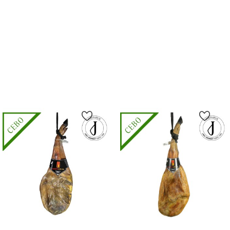
Vorderschinken
Schinken
Preis
Preis
80,27 €
154,23 €
16.90 €/kg
19.90 €/kg
In Den Warenkorb
In Den Warenkorb