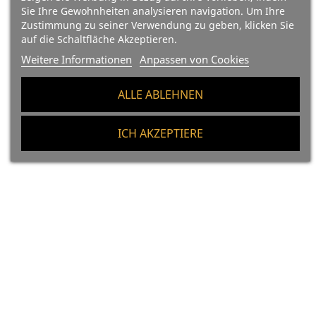
Ibérico Bellota
Ibérico Bellota Schinken
Sie Ihre Gewohnheiten analysieren navigation. Um Ihre
Vorderschinken 100 %
100% Iberischer Bio Ohne
Zustimmung zu seiner Verwendung zu geben, klicken Sie
auf die Schaltfläche Akzeptieren.
Biologische Und
Zusatzstoffe - Pata Negra
Weitere Informationen
Anpassen von Cookies
Zusatzstofffreie - Pata
Negra
Preis
513,30 €
ALLE ABLEHNEN
70.80 €/Kg
Preis
234,00 €
ICH AKZEPTIERE
In Den Warenkorb
46.8 €/Kg
In Den Warenkorb
-5%