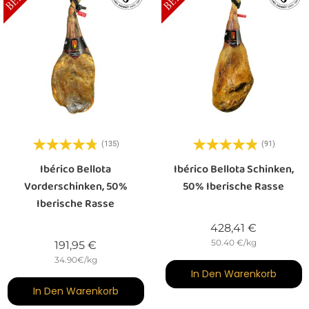
(135)
(91)
Ibérico Bellota
Ibérico Bellota Schinken,
Vorderschinken, 50%
50% Iberische Rasse
Iberische Rasse
Preis
428,41 €
50.40 €/kg
Preis
191,95 €
34.90€/kg
In Den Warenkorb
In Den Warenkorb