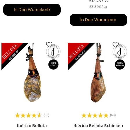
Preis
512,00 €
53.89€/kg
In Den Warenkorb
In Den Warenkorb
(96)
(53)
Ibérico Bellota
Ibérico Bellota Schinken