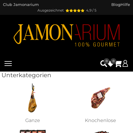
Club Jamonarium
Blog
Hilfe
Ausgezeichnet
4,9 / 5
0
0
Unterkategorien
Ganze
Knochenlose