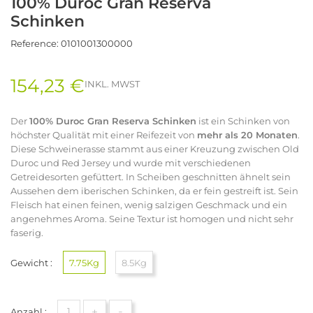
100% Duroc Gran Reserva
Schinken
Reference:
0101001300000
154,23 €
INKL. MWST
Der
100% Duroc Gran Reserva Schinken
ist ein Schinken von
höchster Qualität mit einer Reifezeit von
mehr als 20 Monaten
.
Diese Schweinerasse stammt aus einer Kreuzung zwischen Old
Duroc und Red Jersey und wurde mit verschiedenen
Getreidesorten gefüttert. In Scheiben geschnitten ähnelt sein
Aussehen dem iberischen Schinken, da er fein gestreift ist. Sein
Fleisch hat einen feinen, wenig salzigen Geschmack und ein
angenehmes Aroma. Seine Textur ist homogen und nicht sehr
faserig.
Gewicht :
7.75Kg
8.5Kg
+
-
Anzahl :