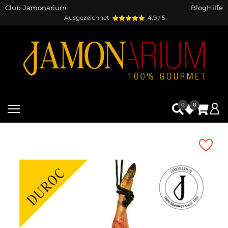
Club Jamonarium
Blog
Hilfe
Ausgezeichnet
4,9 / 5
0
0