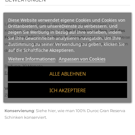
Diese Website verwendet eigene Cookies und Cookies von
Leistungsstarke Stücke, das Verhältnis von Schinken zu
Drittanbietern, um unsereDienste zu verbessern. Und
Knochen und Fett ist sehr gut.
Der Schinken ist fein und das
zeigen Sie Werbung in Bezug auf Ihre Vorlieben, indem
Fett ist reichlich in das Fleisch eingedrungen
. Auf diese Weise
Sie Ihre Gewohnheiten analysieren navigation. Um Ihre
wird ein Produkt höchster Qualität erzielt. Der Duroc-Schinken
Zustimmung zu seiner Verwendung zu geben, klicken Sie
auf die Schaltfläche Akzeptieren.
der besten Qualität!
Weitere Informationen
Anpassen von Cookies
Reifung
: 20 Monate
Ernährung
: Getreide
ALLE ABLEHNEN
Verzehr
: In dünne Scheiben schneiden und bei
ICH AKZEPTIERE
Zimmertemperatur servieren.
Konservierung
:
Siehe hier
, wie man 100% Duroc Gran Reserva
Schinken konserviert.