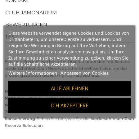
KONTAKT
CLUB JAMONARIUM
BEWERTUNGEN
Diese Website verwendet eigene Cookies und Cookies von
TEST
Drittanbietern, um unsereDienste zu verbessern. Und
zeigen Sie Werbung in Bezug auf Ihre Vorlieben, indem
Sie Ihre Gewohnheiten analysieren navigation. Um Ihre
Zustimmung zu seiner Verwendung zu geben, klicken Sie
Es ist ein Produkt von höchster Qualität unter den mit Serrano
auf die Schaltfläche Akzeptieren.
Vorderschinken Gran Reserva und wird weltweit als einer der
Weitere Informationen
Anpassen von Cookies
großen gastronomischen Highlights geschätzt.
ALLE ABLEHNEN
Heilung
: +15 Monate
Nahrung
: Getreide.
Siehe Schinkensorten
.
ICH AKZEPTIERE
Verzehr
: In kleine dünne Scheiben schneiden und bei
Zimmertemperatur servieren.
Konservierung
:
Sehen Sie hier
, wie Sie die
Vorderschinken Gran
Reserva Selección
.