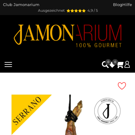
Club Jamonarium
Blog
Hilfe
Ausgezeichnet
4,9 / 5
0
0