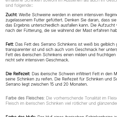
sind folgende::
Zucht
: Weiße Schweine werden in einem intensiven Regime
zugelassenem Futter gefüttert. Denken Sie daran, dass 
das Ergebnis unterschiedlich ausfallen kann. Die Aufzuch
nach der Fütterung, die sie während der Mast erfahren ha
Fett
: Das Fett des Serrano Schinkens ist weiß bis gelblich
transparenter ist und sich auch vom Geschmack her unter
Fett des iberischen Schinkens einen milden und fruchtige
nicht sehr intensiven Geschmack.
Die Reifezeit
: Das iberische Schwein infiltriert Fett in de
seine Schinken zu reifen. Die Reifezeit für Schinken und
Serrano liegt zwischen 15 und 20 Monaten.
Farbe des Fleisches
: Die vorherrschende Tonalität im Fle
Fleisch im iberischen Schinken viel rötlicher und glänzender 
Farbe des Hufs
: Der Huf eines iberischen Schinkenbeins 