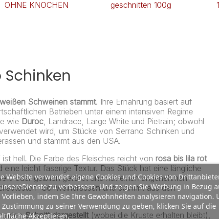
OHNE KNOCHEN
geschnitten 100g
o Schinken
weißen Schweinen stammt
. Ihre Ernährung basiert auf
rtschaftlichen Betrieben unter einem intensiven Regime
ne wie
Duroc
, Landrace, Large White und Pietrain; obwohl
e verwendet wird, um Stücke von Serrano Schinken und
inerassen und stammt aus den USA.
ist hell. Die Farbe des Fleisches reicht von
rosa bis lila rot
eine leicht faserige Textur. Das Stück hat eine längliche
e Website verwendet eigene Cookies und Cookies von Drittanbiete
lweiß oder gelblich gefärbt und hat einen angenehmen
unsereDienste zu verbessern. Und zeigen Sie Werbung in Bezug a
 beliebtesten Schweinerassen und stammt aus den
 Vorlieben, indem Sie Ihre Gewohnheiten analysieren navigation.
 Zustimmung zu seiner Verwendung zu geben, klicken Sie auf die
 runden
Schnitt dargestellt
(wobei die Kruste erhalten bleibt),
ltfläche Akzeptieren.