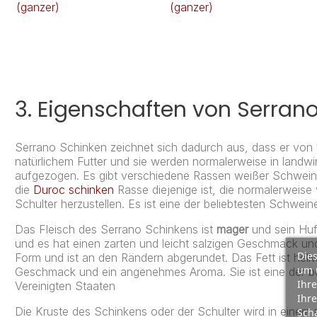
(ganzer)
(ganzer)
3.
Eigenschaften von Serran
Serrano Schinken zeichnet sich dadurch aus, dass er von
natürlichem Futter und sie werden normalerweise in landwi
aufgezogen. Es gibt verschiedene Rassen weißer Schwei
die
Duroc schinken
Rasse diejenige ist, die normalerweis
Schulter herzustellen. Es ist eine der beliebtesten Schwe
Das Fleisch des Serrano Schinkens ist
mager
und sein Huf 
und es hat einen zarten und leicht salzigen Geschmack und 
Dies
Form und ist an den Rändern abgerundet. Das Fett ist hel
um 
Geschmack und ein angenehmes Aroma.
Sie ist eine der
Ihre
Vereinigten Staaten
Ihre
Die Kruste des Schinkens oder der Schulter wird in einem
Scha