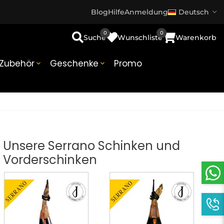
Blog
Hilfe
Anmeldung
Deutsch
0
0
Suche
Wunschliste
Warenkorb
Zubehör
Geschenke
Promo


Unsere Serrano Schinken und
Vorderschinken