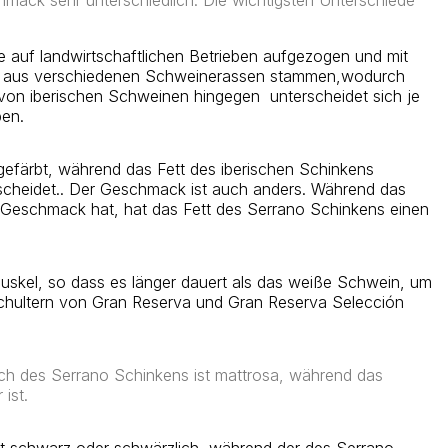
 auf landwirtschaftlichen Betrieben aufgezogen und mit
sie aus verschiedenen Schweinerassen stammen,wodurch
t von iberischen Schweinen hingegen unterscheidet sich je
ben.
 gefärbt, während das Fett des iberischen Schinkens
scheidet.. Der Geschmack ist auch anders. Während das
n Geschmack hat, hat das Fett des Serrano Schinkens einen
n Muskel, so dass es länger dauert als das weiße Schwein, um
 Schultern von Gran Reserva und Gran Reserva Selección
isch des Serrano Schinkens ist mattrosa, während das
ist.
ist schwarz oder schwärzlich, während der des Serrano