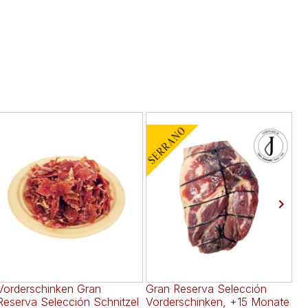

Vorderschinken Gran
Gran Reserva Selección
Gr
Reserva Selección Schnitzel
Vorderschinken, +15 Monate
Vo