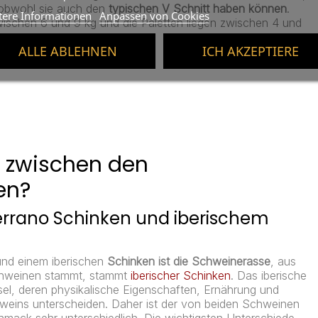
 obwohl sie auch den
typischen V Schnitt haben können
.
tere Informationen
Anpassen von Cookies
ischen 6 und 9 kg und die Paletten liegen zwischen 4 und
ALLE ABLEHNEN
ICH AKZEPTIERE
e zwischen den
en?
Serrano Schinken und iberischem
und einem iberischen
Schinken ist die Schweinerasse
, aus
chweinen stammt, stammt
iberischer Schinken
. Das iberische
sel, deren physikalische Eigenschaften, Ernährung und
eins unterscheiden. Daher ist der von beiden Schweinen
mack sehr unterschiedlich. Die wichtigsten Unterschiede