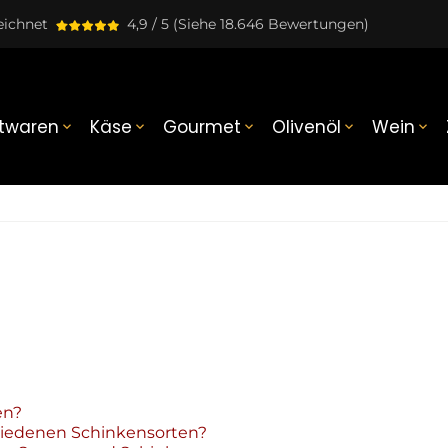
eichnet
4,9 / 5
(Siehe 18.646 Bewertungen)
twaren
Käse
Gourmet
Olivenöl
Wein





en?
hiedenen Schinkensorten?