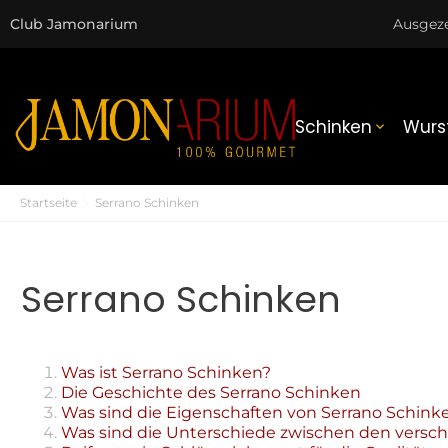
Club Jamonarium
Ausgez
Schinken
Wurs

Startseite
Serrano Schinken
Serrano Schinken
Was ist Serrano Schinken?
Die Geschichte des Serrano Schinken
Was sind die Eigenschaften von Serrano Schink
Was sind die Unterschiede zwischen den versc