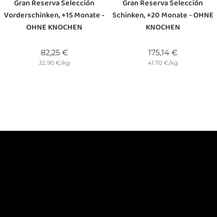
Gran Reserva Selección
Gran Reserva Selección
Vorderschinken, +15 Monate -
Schinken, +20 Monate - OHNE
OHNE KNOCHEN
KNOCHEN
Preis
Preis
82,25 €
175,14 €
32.90 €/kg
41.70 €/kg