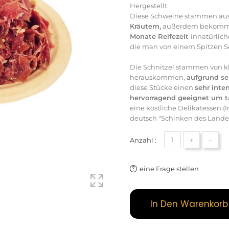
Hergestellt.
Diese Schweine stammen aus
Kräutern,
außerdem bekommen 
Monate Reifezeit
innatürlich
die man von einem Spitzen Se
Die Schnitzel stammen von kl
herauskommen,
aufgrund s
diese Stücke einen
sehr inte
hervorragend geeignet um 
eine köstliche Delikatessen.
deutsch "Schinken des Landes
+
-
Anzahl :
eine Frage stellen
In Den Warenkorb