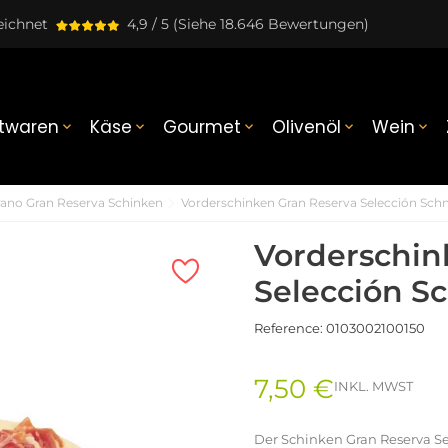
eichnet
4,9 / 5
(Siehe 18.646 Bewertungen)
twaren
Käse
Gourmet
Olivenöl
Wein





rano Gran Reserva Schinken
Vorderschinken Gran Reserva Selección Schn
Vorderschin
Selección Sc
Reference:
0103002100150
7,50 €
INKL. MWST
Der Schinken Gran Reserva S