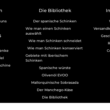
m
Die Bibliothek
I
 uns
Der spanische Schinken
Wie man einen Schinken
Versandk
auswählt
$
Gesc
Wie man Schinken schneidet
R
Wie man Schinken konserviert
enke
C
Gebiete mit iberischem
del
Schinken
schine
Spanische würste
Olivenöl EVOO
Mallorquinische Sobrasada
Der Manchego-Käse
Die Bibliothek