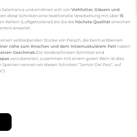
 Salamanca und ernähren sich von
Viehfutter, Gräsern und
diese Schinken eine traditionelle Verarbeitung mit über
15
en Kellern (Luftgetrocknet) bis Sie die
höchste Qualität
erreichen
rrano erwartet.
einen verbleibenden Stücke von Fleisch, die beim entbeinen
einer nähe zum Knochen und dem Intramuskulärem Fett
haben
nsiven Geschmak.
Die Vorderschinken Schnitzel sind
tapas
vorzubereiten, zusammen mit einem guten Wein ist dies
(In Spanien nennen wir diesen Schinken “Jamón Del País”, auf
").