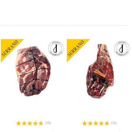
(68)
(26)