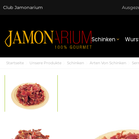
Club Jamonarium
Ausgez
Schinken
Wurs

Startseite
Unsere Produkte
Schinken
Arten Von Schinken
Ser