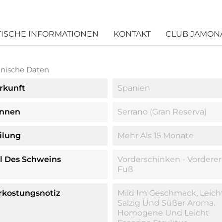
TISCHE INFORMATIONEN
KONTAKT
CLUB JAMON
nische Daten
rkunft
Spanien
nnen
Serrano (Gran Reserva)
ilung
Mehr Als 15 Monate
il Des Schweins
Vorderschinken - Vorderer
Fuß
rkostungsnotiz
Mild Im Geschmack, Leich
Salzig Und Süßer Aroma.
Homogene Und Leicht