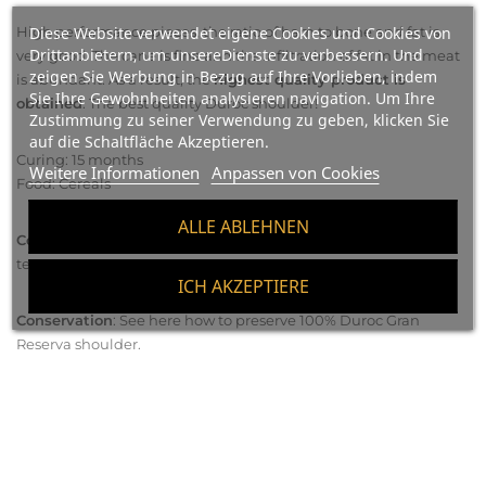
High performance pieces, the ratio of ham to bone and fat is
Diese Website verwendet eigene Cookies und Cookies von
Drittanbietern, um unsereDienste zu verbessern. Und
very good. The cane is fine and the infiltration of fat in the meat
zeigen Sie Werbung in Bezug auf Ihre Vorlieben, indem
is abundant. As a result, the
highest quality product is
Sie Ihre Gewohnheiten analysieren navigation. Um Ihre
obtained
. The best quality Duroc shoulder!
Zustimmung zu seiner Verwendung zu geben, klicken Sie
auf die Schaltfläche Akzeptieren.
Curing: 15 months
Weitere Informationen
Anpassen von Cookies
Food: Cereals
ALLE ABLEHNEN
Consumption
: Cut into small thin slices and serve at room
temperature.
ICH AKZEPTIERE
Conservation
:
See here how to preserve
100% Duroc Gran
Reserva shoulder.