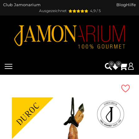
Club Jamonarium
Blog
Hilfe
Ausgezeichnet
4,9 / 5
0
0