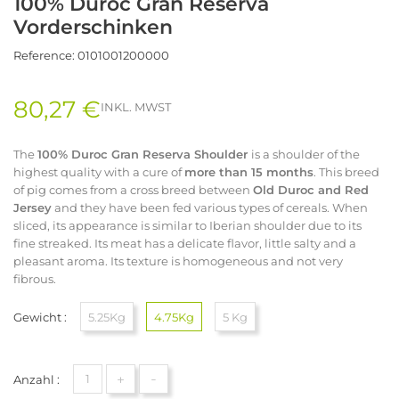
100% Duroc Gran Reserva
Vorderschinken
Reference:
0101001200000
80,27 €
INKL. MWST
The
100% Duroc Gran Reserva Shoulder
is a shoulder of the
highest quality with a cure of
more than 15 months
. This breed
of pig comes from a cross breed between
Old Duroc and Red
Jersey
and they have been fed various types of cereals. When
sliced, its appearance is similar to Iberian shoulder due to its
fine streaked. Its meat has a delicate flavor, little salty and a
pleasant aroma. Its texture is homogeneous and not very
fibrous.
Gewicht :
5.25Kg
4.75Kg
5 Kg
+
-
Anzahl :