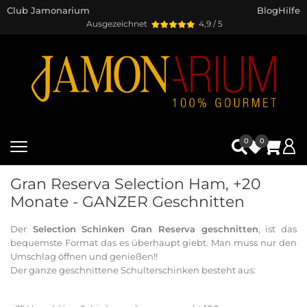
Club Jamonarium
Blog
Hilfe
Ausgezeichnet
4,9 / 5
0
0
Gran Reserva Selection Ham, +20
Monate - GANZER Geschnitten
Der
Selection Schinken Gran Reserva geschnitten
, ist das
bequemste Format das es überhaupt giebt. Man muss nur den
Umschlag öffnen und genießen!!
Der ganze geschnittene Schulterschinken besteht aus: