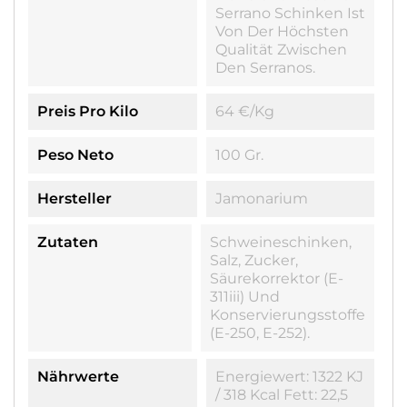
Serrano Schinken Ist
Von Der Höchsten
Qualität Zwischen
Den Serranos.
Preis Pro Kilo
64 €/kg
Peso Neto
100 Gr.
Hersteller
Jamonarium
Zutaten
Schweineschinken,
Salz, Zucker,
Säurekorrektor (E-
311iii) Und
Konservierungsstoffe
(E-250, E-252).
Nährwerte
Energiewert: 1322 KJ
/ 318 Kcal Fett: 22,5