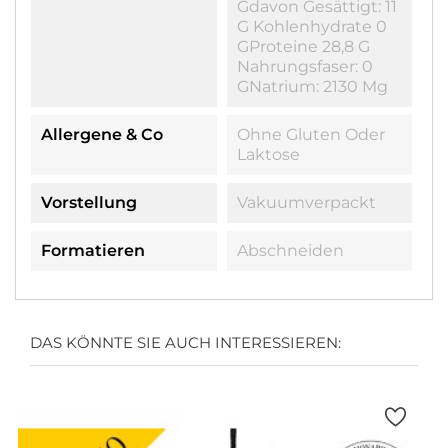
Gdavon Gesättigt: 11
G Kohlenhydrate 0
GProteine 28,8 G
Nahrungsfaser: 0
GNatrium: 2130 Mg
Allergene & Co
Ohne Gluten Oder
Laktose
Vorstellung
Vakuumverpackt
Formatieren
Abschneiden
DAS KÖNNTE SIE AUCH INTERESSIEREN: