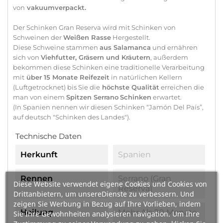
von
vakuumverpackt.
Der Schinken Gran Reserva wird mit Schinken von
Schweinen der
Weißen Rasse
Hergestellt.
Diese Schweine stammen
aus Salamanca
und ernähren
sich von
Viehfutter, Gräsern und Kräutern
, außerdem
bekommen diese Schinken eine traditionelle Verarbeitung
mit
über 15 Monate Reifezeit
in natürlichen Kellern
(Luftgetrocknet) bis Sie die
höchste Qualität
erreichen die
man von einem
Spitzen Serrano
Schinken
erwartet.
(In Spanien nennen wir diesen Schinken “Jamón Del País”,
auf deutsch "Schinken des Landes").
Technische Daten
Herkunft
Spanien
Rennen
Serrano (Gran
Diese Website verwendet eigene Cookies und Cookies von
Reserva)
Drittanbietern, um unsereDienste zu verbessern. Und
zeigen Sie Werbung in Bezug auf Ihre Vorlieben, indem
Heilung
Mehr Als 20 Monate
Sie Ihre Gewohnheiten analysieren navigation. Um Ihre