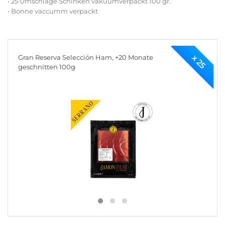
• 25 Umschläge Schinken vakuumverpackt 100 gr.
• Bonne vaccumm verpackt
x 25
Gran Reserva Selección Ham, +20 Monate
geschnitten 100g