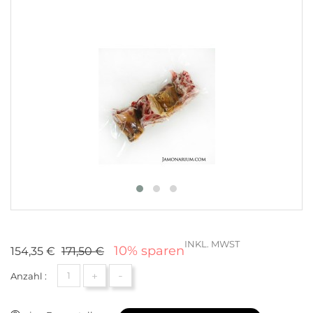
INKL. MWST
10% sparen
154,35 €
171,50 €
+
-
Anzahl :