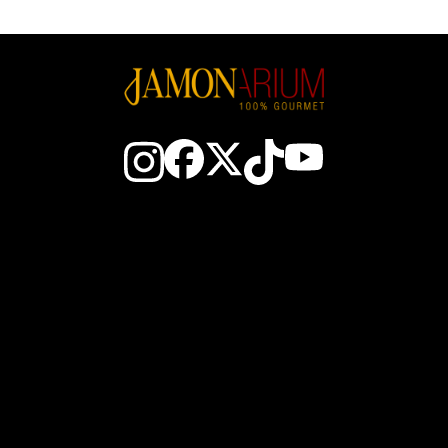
Contacto
Todo sobre el jamón
El Club
Cómo elegir un jamó
Gana JAM$
Cómo cortar jamón
Nosotros
Conservación del jamó
Cestas de Navidad
Zonas del jamón ibéric