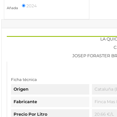
2024
Añada
LA QUI
C
JOSEP FORASTER BR
Ficha técnica
Origen
Cataluña (
Fabricante
Finca Mas 
Precio Por Litro
20.66 €/l