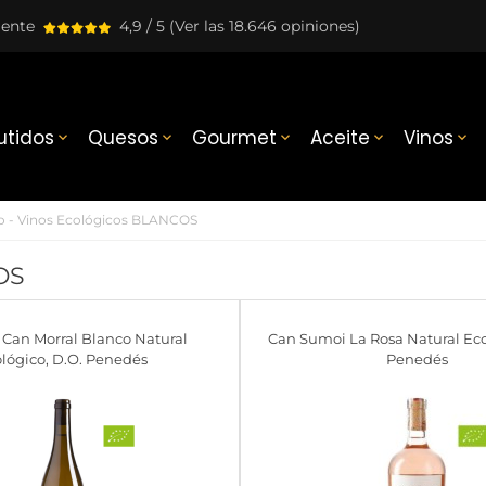
lente
4,9 / 5
(Ver las 18.646 opiniones)
tidos
Quesos
Gourmet
Aceite
Vinos





o - Vinos Ecológicos BLANCOS
OS
 Can Morral Blanco Natural
Can Sumoi La Rosa Natural Eco
lógico, D.O. Penedés
Penedés