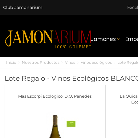
Club Jamonarium
Exce
Jamones
Embu

Inicio
Nuestros Productos
Vinos
Vinos ecológicos
Lote Regal
Lote Regalo - Vinos Ecológicos BLANC
Mas Escorpí Ecológico, D.O. Penedés
La Quica
Eco