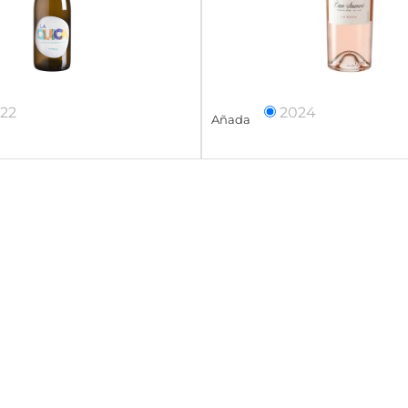
22
2024
Añada