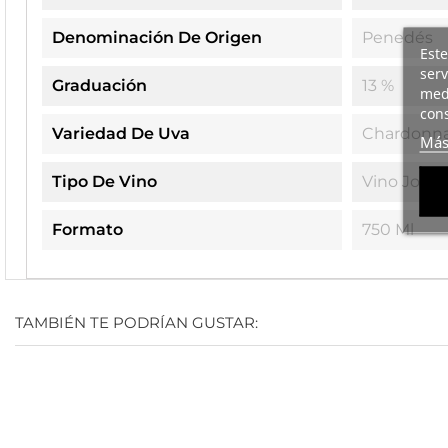
Denominación De Origen
Penedés
Este
serv
Graduación
13 %
medi
cons
Variedad De Uva
Chardonn
Más
Tipo De Vino
Vino Jove
Formato
750 Ml
TAMBIÉN TE PODRÍAN GUSTAR:
Pack
Pack