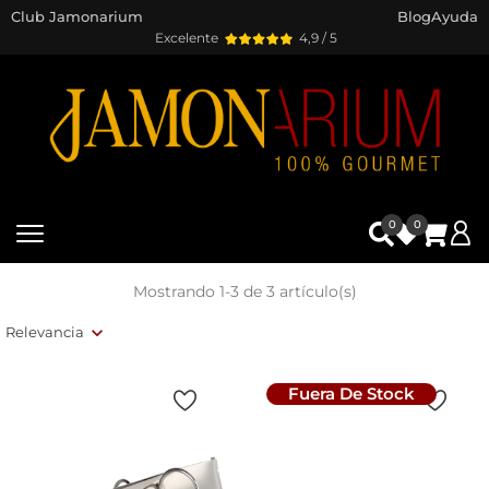
Club Jamonarium
Blog
Ayuda
Excelente
4,9 / 5
0
0
Mostrando 1-3 de 3 artículo(s)
Relevancia
Fuera De Stock