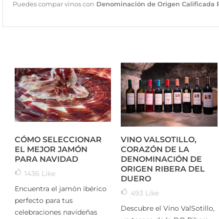
Puedes compar vinos con
Denominación de Origen Calificada R
CÓMO SELECCIONAR
VINO VALSOTILLO,
EL MEJOR JAMÓN
CORAZÓN DE LA
PARA NAVIDAD
DENOMINACIÓN DE
ORIGEN RIBERA DEL
1436
Like
DUERO
Encuentra el jamón ibérico
493
Like
perfecto para tus
Descubre el Vino ValSotillo,
celebraciones navideñas