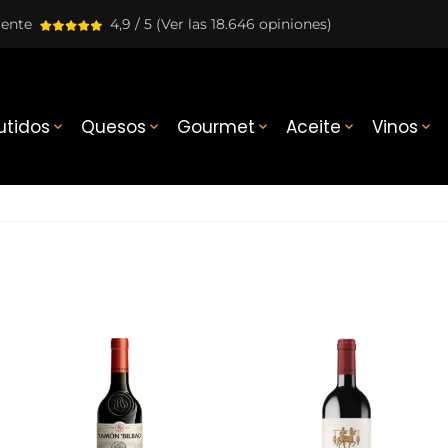
lente
4,9 / 5
(Ver las 18.646 opiniones)
tidos
Quesos
Gourmet
Aceite
Vinos




