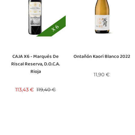
CAJA X6 - Marqués De
Ontañón Kaori Blanco 2022
Riscal Reserva, D.O.C.a.
Rioja
Precio
11,90 €
io
Precio base
Precio
113,43 €
119,40 €