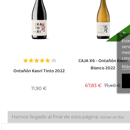
Este
serv
medi
cons
CAJA X6 - Ontañón Kaori
(2)
Más
Blanco 2022
Ontañón Kaori Tinto 2022
Precio base
Pre
67,83 €
71,40 €
Precio
11,90 €
Hemos llegado al final de esta página.
Volver arriba