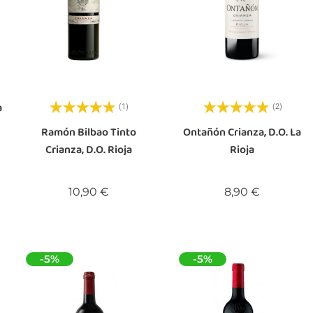
a
(1)
(2)
Ramón Bilbao Tinto
Ontañón Crianza, D.O. La
Crianza, D.O. Rioja
Rioja
Precio
Precio
10,90 €
8,90 €
-5%
-5%