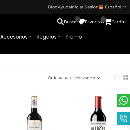
Blog
Ayuda
Iniciar Sesión
Español
0
0
Buscar
Favoritos
Carrito
Accesorios
Regalos
Promo


Ordenar por:
Relevancia