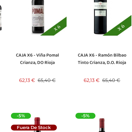
CAJA X6 - Viña Pomal
CAJA X6 - Ramón Bilbao
Crianza, DO Rioja
Tinto Crianza, D.O. Rioja
Precio base
Precio
Precio base
Prec
62,13 €
65,40 €
62,13 €
65,40 €
-5%
-5%
Fuera De Stock