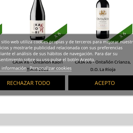
 sitio web utiliza cookies propias y de terceros para mejorar nuest
icios y mostrarle publicidad relacionada con sus preferencias
ante el análisis de sus hábitos de navegación. Para dar su
entimiento sobre su uso pulse el botón Acepto.
CAJA X6 - Ontañón Kaori
CAJA X6 - Ontañón Crianza,
 información
Personalizar cookies
Tinto 2022
D.O. La Rioja
RECHAZAR TODO
ACEPTO
cio
Precio base
Precio
Precio base
Prec
67,83 €
71,40 €
50,73 €
53,40 €