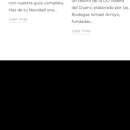
un tesoro de la DO Ribera
con nuestra guía completa.
del Duero, elaborado por las
Haz de tu Navidad una...
Bodegas Ismael Arroyo,
Leer más
fundadas...
Leer más