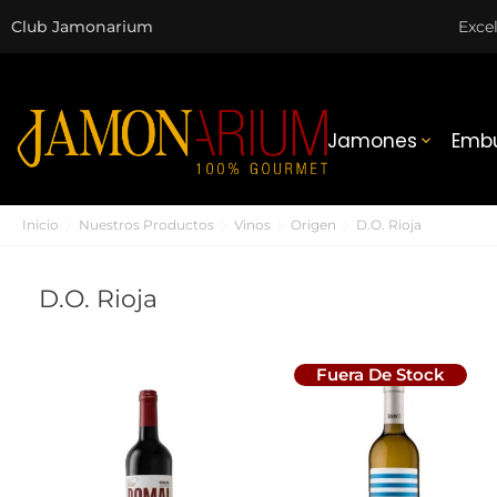
Club Jamonarium
Exce
Jamones
Embu

Inicio
Nuestros Productos
Vinos
Origen
D.O. Rioja
D.O. Rioja
Fuera De Stock