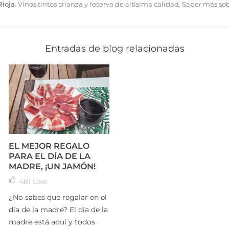
ioja
. Vinos tintos crianza y reserva de altísima calidad.
Saber más sob
Entradas de blog relacionadas
EL MEJOR REGALO
PARA EL DÍA DE LA
MADRE, ¡UN JAMÓN!
481
Like
¿No sabes que regalar en el
día de la madre? El día de la
madre está aquí y todos