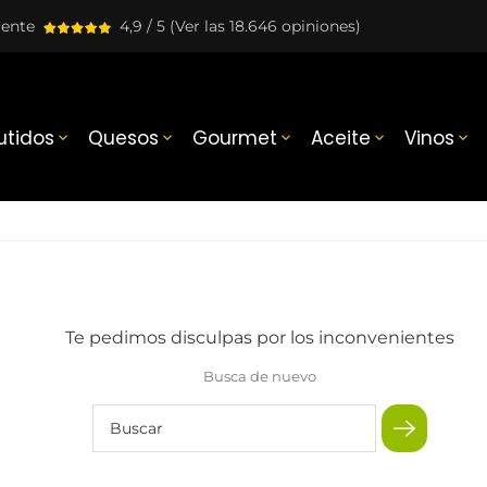
lente
4,9 / 5
(Ver las 18.646 opiniones)
tidos
Quesos
Gourmet
Aceite
Vinos





Te pedimos disculpas por los inconvenientes
Busca de nuevo