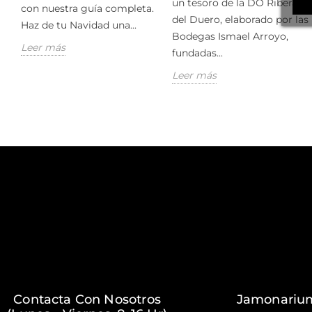
un tesoro de la DO Ribera
con nuestra guía completa.
del Duero, elaborado por las
Haz de tu Navidad una...
Bodegas Ismael Arroyo,
Leer más
fundadas...
Leer más
Contacta Con Nosotros
Jamonariu