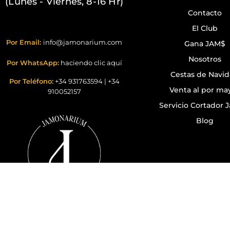
(Lunes - Viernes, 8-16 Hr)
Contacto
El Club
Por Email:
info@jamonarium.com
Gana JAM$
Nosotros
Por WhatsApp:
haciendo clic aquí
Cestas de Navi
Por Teléfono:
+34 931763594
|
+34
Venta al por ma
910052157
Servicio Cortador
Blog