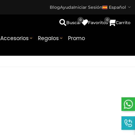
Blog
Ayuda
Iniciar Sesión
Español
0
0
Buscar
Favoritos
Carrito
Accesorios
Regalos
Promo

