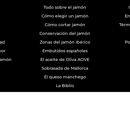
Todo sobre el jamón
Cómo elegir un jamón
En
Cómo cortar jamón
Térm
Conservación del jamón
dad
Zonas del jamón ibérico
Po
yor
Embutidos españoles
 Jamón
El aceite de Oliva AOVE
Sobrasada de Mallorca
El queso manchego
La Biblio
All rights reserved © Jamonarium 1988 - 2026