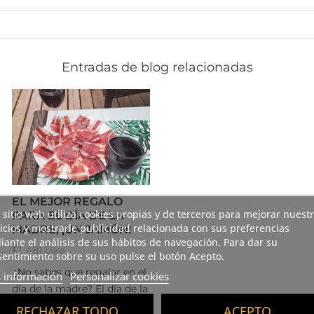
Entradas de blog relacionadas
EL MEJOR REGALO
 sitio web utiliza cookies propias y de terceros para mejorar nuest
PARA EL DÍA DE LA
icios y mostrarle publicidad relacionada con sus preferencias
MADRE, ¡UN JAMÓN!
ante el análisis de sus hábitos de navegación. Para dar su
481
Like
entimiento sobre su uso pulse el botón Acepto.
¿No sabes que regalar en el
 información
Personalizar cookies
día de la madre? El día de la
madre está aquí y todos
RECHAZAR TODO
ACEPTO