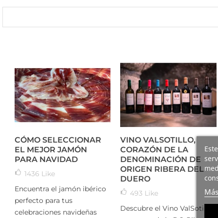
CÓMO SELECCIONAR
VINO VALSOTILLO,
Este
EL MEJOR JAMÓN
CORAZÓN DE LA
serv
PARA NAVIDAD
DENOMINACIÓN DE
medi
ORIGEN RIBERA DEL
1436
Like
cons
DUERO
Encuentra el jamón ibérico
Más
493
Like
perfecto para tus
Descubre el Vino ValSotillo,
celebraciones navideñas