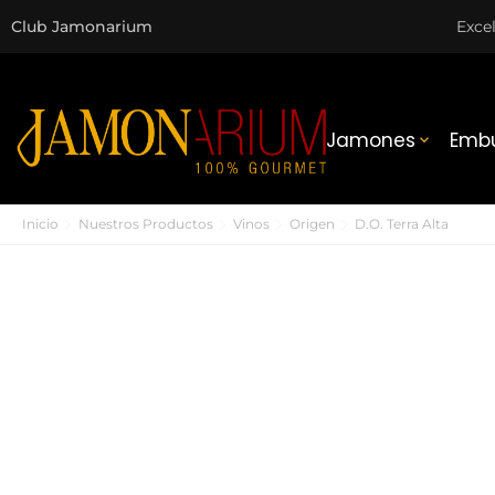
Club Jamonarium
Exce
Jamones
Embu

Inicio
Nuestros Productos
Vinos
Origen
D.O. Terra Alta