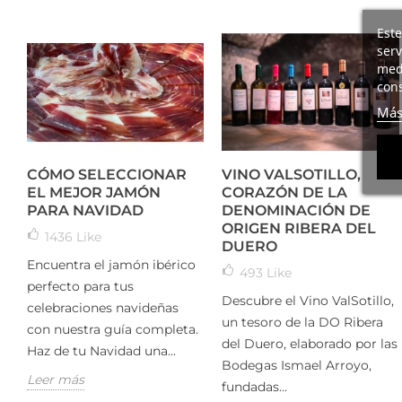
Este
serv
medi
cons
Más
CÓMO SELECCIONAR
VINO VALSOTILLO,
EL MEJOR JAMÓN
CORAZÓN DE LA
PARA NAVIDAD
DENOMINACIÓN DE
ORIGEN RIBERA DEL
1436
Like
DUERO
Encuentra el jamón ibérico
493
Like
perfecto para tus
Descubre el Vino ValSotillo,
celebraciones navideñas
un tesoro de la DO Ribera
con nuestra guía completa.
del Duero, elaborado por las
Haz de tu Navidad una...
Bodegas Ismael Arroyo,
Leer más
fundadas...