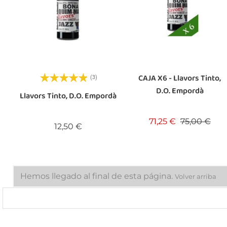
CAJA X6 - Llavors Tinto,
(3)
D.O. Empordà
Llavors Tinto, D.O. Empordà
Precio base
Pre
71,25 €
75,00 €
Precio
12,50 €
Hemos llegado al final de esta página.
Volver arriba