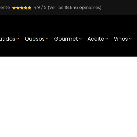
lente
4,9 / 5
(Ver las 18.646 opiniones)
tidos
Quesos
Gourmet
Aceite
Vinos




