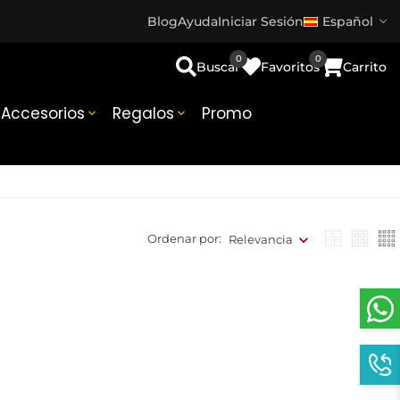
Blog
Ayuda
Iniciar Sesión
Español
0
0
Buscar
Favoritos
Carrito
Accesorios
Regalos
Promo


Ordenar por:
Relevancia