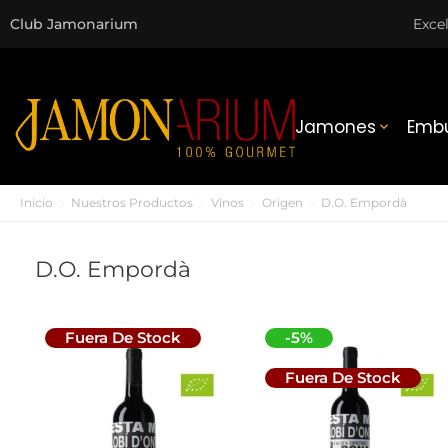
Club Jamonarium
Exce
Jamones
Embu

Inicio
Nuestros Productos
Vinos
Origen
D.O. Empordà
D.O. Empordà
Fuera De Stock
-5%
Fuera De Stock