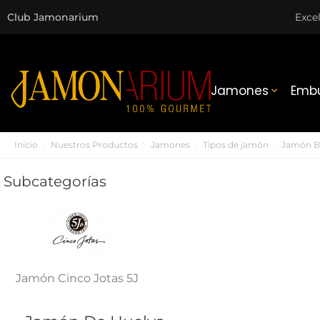
Club Jamonarium
Exce
Jamones
Embu

Inicio
Nuestros Productos
Jamones
Tipos de jamón
Jamón Be
Subcategorías
Jamón Cinco Jotas 5J