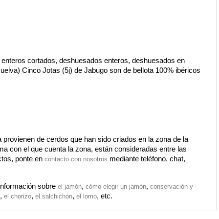
 enteros cortados, deshuesados enteros, deshuesados en 
elva) Cinco Jotas (5j) de Jabugo son de bellota 100% ibéricos 
 provienen de cerdos que han sido criados en la zona de la 
ima con el que cuenta la zona, están consideradas entre las 
tos, ponte en 
mediante teléfono, chat, 
contacto con nosotros
información sobre 
, 
, 
el jamón
cómo elegir un jamón
conservación y 
, 
, 
,
, etc.
el chorizo
el salchichón
el lomo