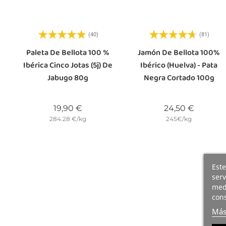
(40)
(81)
Paleta De Bellota 100 %
Jamón De Bellota 100%
Ibérica Cinco Jotas (5j) De
Ibérico (Huelva) - Pata
Jabugo 80g
Negra Cortado 100g
Precio
Precio
19,90 €
24,50 €
284.28 €/kg
245€/kg
Este
serv
medi
cons
Más