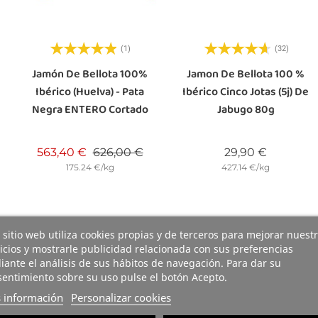
(1)
(32)
Jamón De Bellota 100%
Jamon De Bellota 100 %
Ibérico (Huelva) - Pata
Ibérico Cinco Jotas (5j) De
Negra ENTERO Cortado
Jabugo 80g
Precio base
Precio
Precio
563,40 €
626,00 €
29,90 €
175.24 €/kg
427.14 €/kg
 sitio web utiliza cookies propias y de terceros para mejorar nuest
icios y mostrarle publicidad relacionada con sus preferencias
ante el análisis de sus hábitos de navegación. Para dar su
entimiento sobre su uso pulse el botón Acepto.
 información
Personalizar cookies