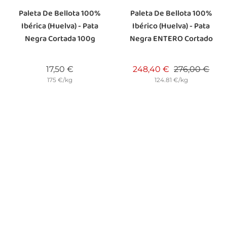
Paleta De Bellota 100%
Paleta De Bellota 100%
Ibérica (Huelva) - Pata
Ibérico (Huelva) - Pata
Negra Cortada 100g
Negra ENTERO Cortado
Precio
Precio base
Prec
17,50 €
248,40 €
276,00 €
175 €/kg
124.81 €/kg
-5%
-5%