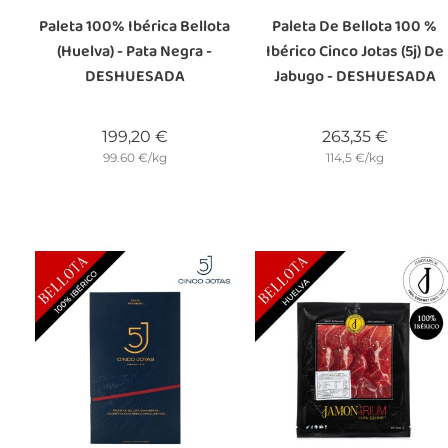
Paleta 100% Ibérica Bellota
Paleta De Bellota 100 %
(Huelva) - Pata Negra -
Ibérico Cinco Jotas (5j) De
DESHUESADA
Jabugo - DESHUESADA
Precio
Precio
199,20 €
263,35 €
99.60 €/kg
114,5 €/kg