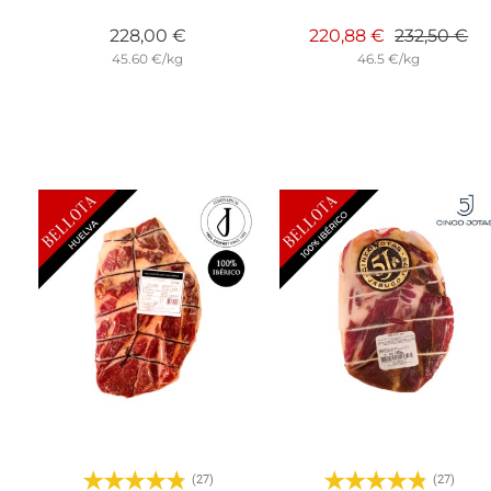
Precio
Precio base
Pr
228,00 €
220,88 €
232,50 €
45.60 €/kg
46.5 €/kg
(27)
(27)