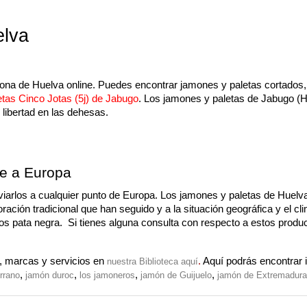
elva
na de Huelva online. Puedes encontrar jamones y paletas cortados,
tas Cinco Jotas (5j) de Jabugo
. Los jamones y paletas de Jabugo (Hu
 libertad en las dehesas.
ne a Europa
viarlos a cualquier punto de Europa. Los jamones y paletas de Huelva
ación tradicional que han seguido y a la situación geográfica y el cl
os pata negra.  Si tienes alguna consulta con respecto a estos produc
 marcas y servicios en 
. 
Aquí podrás encontrar 
nuestra Biblioteca aquí
, 
, 
, 
, 
rrano
jamón duroc
los jamoneros
jamón de Guijuelo
jamón de Extremadura