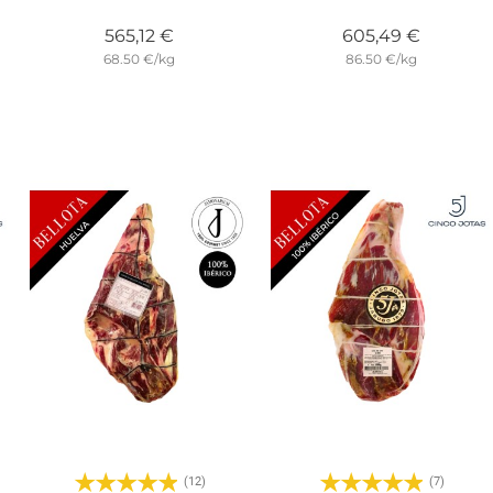
ecio
Precio
Precio
565,12 €
605,49 €
68.50 €/kg
86.50 €/kg
(12)
(7)