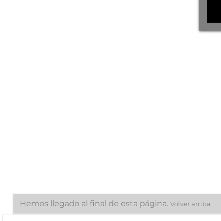
(6)
Ritual De Paleta Cinco
Jotas (5J) Cortada Entera
(Maletín)
Precio
348,00 €
269.53 €/kg
Hemos llegado al final de esta página.
Volver arriba