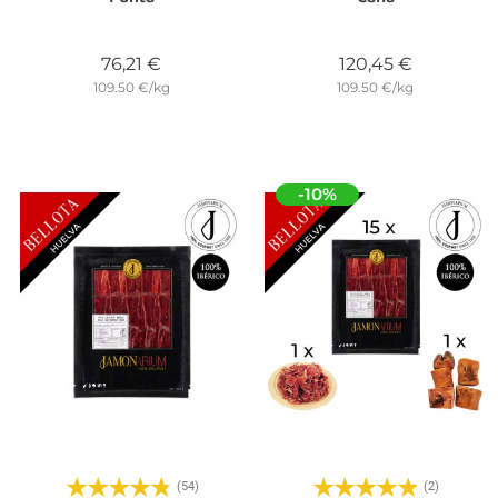
Precio
Precio
76,21 €
120,45 €
109.50 €/kg
109.50 €/kg
-10%
(54)
(2)