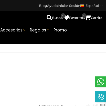
Blog
Ayuda
Iniciar Sesión
Español
0
0
Buscar
Favoritos
Carrito
Accesorios
Regalos
Promo

