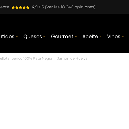
lente
4,9 / 5
(Ver las 18.646 opiniones)
tidos
Quesos
Gourmet
Aceite
Vinos





llota Ibérico 100% Pata Negra
Jamón de Huelva