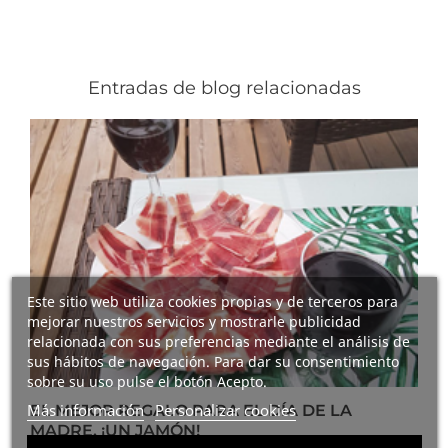
Entradas de blog relacionadas
Este sitio web utiliza cookies propias y de terceros para
mejorar nuestros servicios y mostrarle publicidad
relacionada con sus preferencias mediante el análisis de
sus hábitos de navegación. Para dar su consentimiento
sobre su uso pulse el botón Acepto.
Más información
Personalizar cookies
EL MEJOR REGALO PARA EL DÍA DE LA
MADRE, ¡UN JAMÓN!