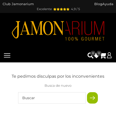
Club Jamonarium
Blog
Ayuda
Excelente
4,9 / 5
0
0
Te pedimos disculpas por los inconvenientes
Busca de nuevo