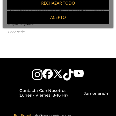
RECHAZAR TODO
481
Like
¿No sabes que regalar en el día de la madre? El día de
ACEPTO
la madre está aquí y todos queremos encontrar el
mejor regalo...
Leer más
Contacta Con Nosotros
Jamonarium
(Lunes - Viernes, 8-16 Hr)
Por Email:
info@jamonarium.com